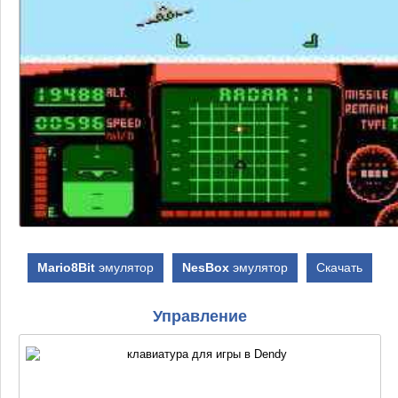
Mario8Bit
эмулятор
NesBox
эмулятор
Скачать
Управление