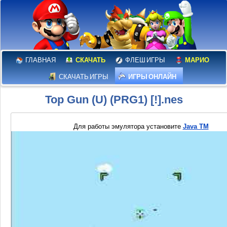
ГЛАВНАЯ
СКАЧАТЬ
ФЛЕШ ИГРЫ
МАРИО
СКАЧАТЬ ИГРЫ
ИГРЫ ОНЛАЙН
Top Gun (U) (PRG1) [!].nes
Для работы эмулятора установите
Java TM