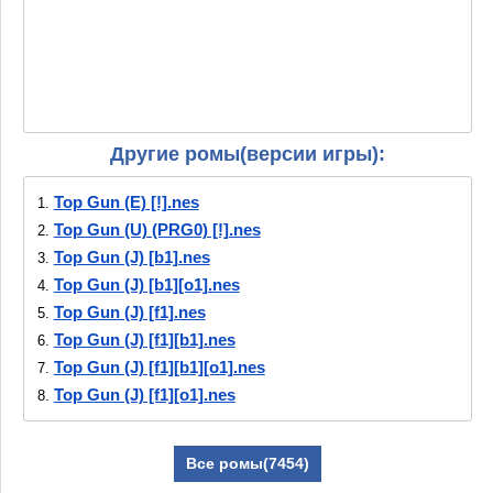
Другие ромы(версии игры):
Top Gun (E) [!].nes
1.
Top Gun (U) (PRG0) [!].nes
2.
Top Gun (J) [b1].nes
3.
Top Gun (J) [b1][o1].nes
4.
Top Gun (J) [f1].nes
5.
Top Gun (J) [f1][b1].nes
6.
Top Gun (J) [f1][b1][o1].nes
7.
Top Gun (J) [f1][o1].nes
8.
Top Gun (J) [f1][o2].nes
9.
Top Gun (J).nes
10.
Все ромы(7454)
Top Gun (U) (PRG0) [o1].nes
11.