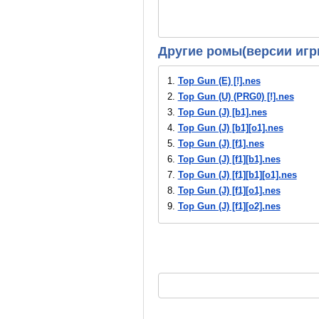
Другие ромы(версии игр
1.
Top Gun (E) [!].nes
2.
Top Gun (U) (PRG0) [!].nes
3.
Top Gun (J) [b1].nes
4.
Top Gun (J) [b1][o1].nes
5.
Top Gun (J) [f1].nes
6.
Top Gun (J) [f1][b1].nes
7.
Top Gun (J) [f1][b1][o1].nes
8.
Top Gun (J) [f1][o1].nes
9.
Top Gun (J) [f1][o2].nes
10.
Top Gun (J).nes
11.
Top Gun (U) (PRG0) [o1].nes
12.
Top Gun (VS).nes