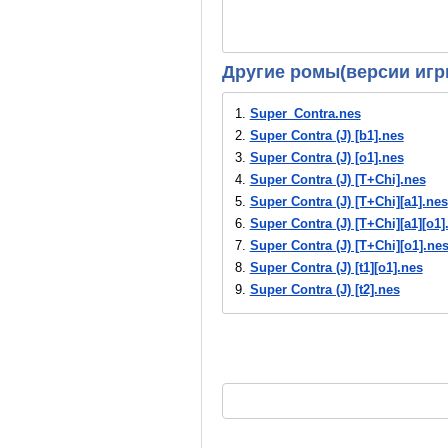
Другие ромы(версии игр
1.
Super_Contra.nes
2.
Super Contra (J) [b1].nes
3.
Super Contra (J) [o1].nes
4.
Super Contra (J) [T+Chi].nes
5.
Super Contra (J) [T+Chi][a1].nes
6.
Super Contra (J) [T+Chi][a1][o1]
7.
Super Contra (J) [T+Chi][o1].ne
8.
Super Contra (J) [t1][o1].nes
9.
Super Contra (J) [t2].nes
10.
Super Contra (J).nes