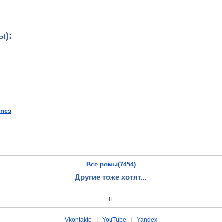
ы):
.nes
s
Все ромы(7454)
Другие тоже хотят...
|
|
Vkontakte
|
YouTube
|
Yandex