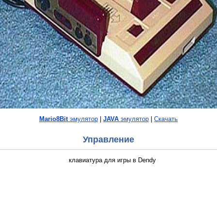
Mario8Bit
эмулятор
|
JAVA
эмулятор
|
Скачать
Управление