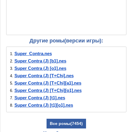
Другие ромы(версии игры):
Super_Contra.nes
1.
Super Contra (J) [b1].nes
2.
Super Contra (J) [o1].nes
3.
Super Contra (J) [T+Chi].nes
4.
Super Contra (J) [T+Chi][a1].nes
5.
Super Contra (J) [T+Chi][o1].nes
6.
Super Contra (J) [t1].nes
7.
Super Contra (J) [t1][o1].nes
8.
Super Contra (J) [t2].nes
9.
Super Contra (J).nes
10.
Все ромы(7454)