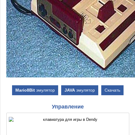
Mario8Bit
эмулятор
JAVA
эмулятор
Скачать
Управление