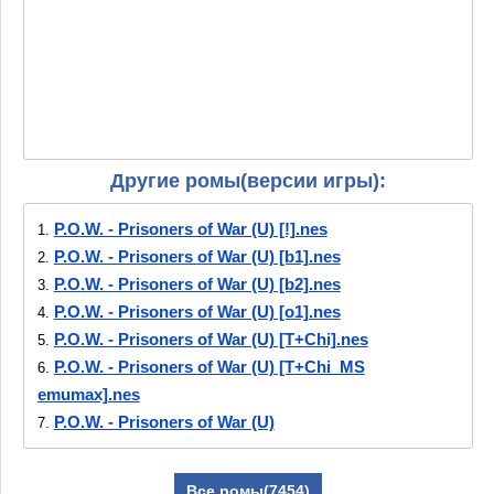
Другие ромы(версии игры):
P.O.W. - Prisoners of War (U) [!].nes
1.
P.O.W. - Prisoners of War (U) [b1].nes
2.
P.O.W. - Prisoners of War (U) [b2].nes
3.
P.O.W. - Prisoners of War (U) [o1].nes
4.
P.O.W. - Prisoners of War (U) [T+Chi].nes
5.
P.O.W. - Prisoners of War (U) [T+Chi_MS
6.
emumax].nes
P.O.W. - Prisoners of War (U)
7.
[T+Chi_PEACOCKWANG].nes
P.O.W. - Prisoners of War (U) [T+Por1.0_GTC].nes
8.
Все ромы(7454)