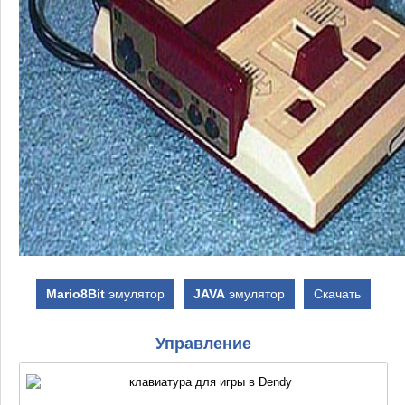
Mario8Bit
эмулятор
JAVA
эмулятор
Скачать
Управление