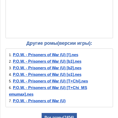
Другие ромы(версии игры):
P.O.W. - Prisoners of War (U) [!].nes
1.
P.O.W. - Prisoners of War (U) [b1].nes
2.
P.O.W. - Prisoners of War (U) [b2].nes
3.
P.O.W. - Prisoners of War (U) [o1].nes
4.
P.O.W. - Prisoners of War (U) [T+Chi].nes
5.
P.O.W. - Prisoners of War (U) [T+Chi_MS
6.
emumax].nes
P.O.W. - Prisoners of War (U)
7.
[T+Chi_PEACOCKWANG].nes
P.O.W. - Prisoners of War (U)
8.
Все ромы(7454)