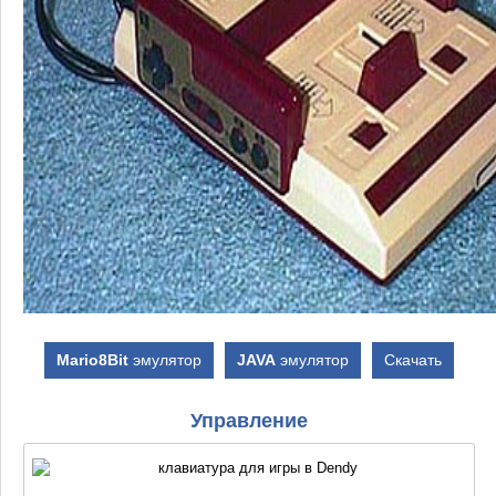
Mario8Bit
эмулятор
JAVA
эмулятор
Скачать
Управление