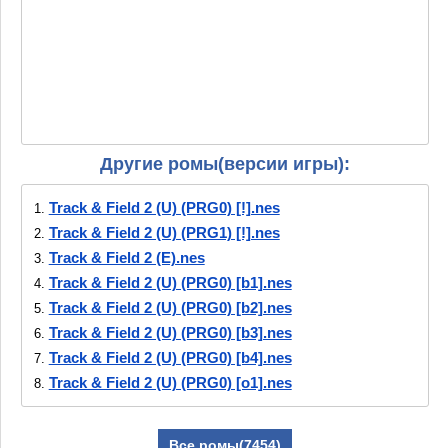
Другие ромы(версии игры):
Track & Field 2 (U) (PRG0) [!].nes
1.
Track & Field 2 (U) (PRG1) [!].nes
2.
Track & Field 2 (E).nes
3.
Track & Field 2 (U) (PRG0) [b1].nes
4.
Track & Field 2 (U) (PRG0) [b2].nes
5.
Track & Field 2 (U) (PRG0) [b3].nes
6.
Track & Field 2 (U) (PRG0) [b4].nes
7.
Track & Field 2 (U) (PRG0) [o1].nes
8.
Track & Field 2 (U) (PRG0) [o2].nes
9.
Track & Field 2 (U) (PRG0)
10.
Все ромы(7454)