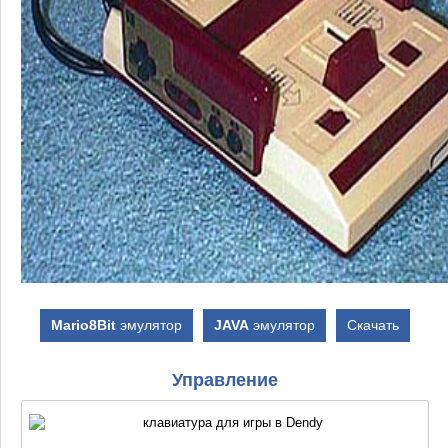
Mario8Bit
эмулятор
JAVA
эмулятор
Скачать
Управление