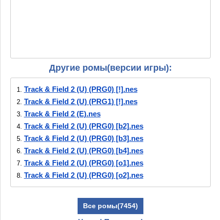
Другие ромы(версии игры):
Track & Field 2 (U) (PRG0) [!].nes
1.
Track & Field 2 (U) (PRG1) [!].nes
2.
Track & Field 2 (E).nes
3.
Track & Field 2 (U) (PRG0) [b2].nes
4.
Track & Field 2 (U) (PRG0) [b3].nes
5.
Track & Field 2 (U) (PRG0) [b4].nes
6.
Track & Field 2 (U) (PRG0) [o1].nes
7.
Track & Field 2 (U) (PRG0) [o2].nes
8.
Track & Field 2 (U) (PRG0)
9.
[T+Bra1.0_ROMHackBR].nes
Все ромы(7454)
Track & Field 2 (U) (PRG0)
10.