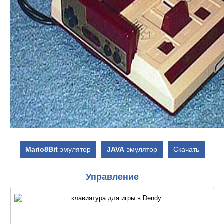
Mario8Bit
эмулятор
JAVA
эмулятор
Скачать
Управление