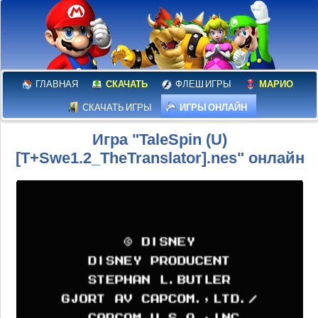
ГЛАВНАЯ
СКАЧАТЬ
ФЛЕШ ИГРЫ
МАРИО
СКАЧАТЬ ИГРЫ
ИГРЫ ОНЛАЙН
Игра "TaleSpin (U)
[T+Swe1.2_TheTranslator].nes" онлайн