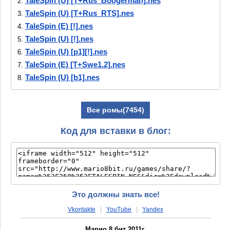
TaleSpin (U) [T+Rus_Boogerman].nes
2.
TaleSpin (U) [T+Rus_RTS].nes
3.
TaleSpin (E) [!].nes
4.
TaleSpin (U) [!].nes
5.
TaleSpin (U) [p1][!].nes
6.
TaleSpin (E) [T+Swe1.2].nes
7.
TaleSpin (U) [b1].nes
8.
TaleSpin (U) [o1].nes
9.
TaleSpin (U) [T+Swe1.2_TheTranslator].nes
10.
Все ромы(7454)
Код для вставки в блог:
Это должны знать все!
Vkontakte
|
YouTube
|
Yandex
Марио 8 бит 2011г.