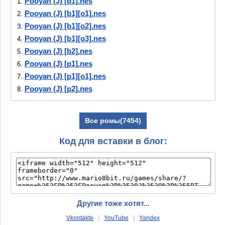
Pooyan (J) [b1].nes
1.
Pooyan (J) [b1][o1].nes
2.
Pooyan (J) [b1][o2].nes
3.
Pooyan (J) [b1][o3].nes
4.
Pooyan (J) [b2].nes
5.
Pooyan (J) [p1].nes
6.
Pooyan (J) [p1][o1].nes
7.
Pooyan (J) [p2].nes
8.
Pooyan (J) [T+Chi_MS emumax].nes
9.
Pooyan (J) [T-Chi_MS emumax][a1].nes
10.
Все ромы(7454)
Pooyan (J).nes
11.
Код для вставки в блог:
Другие тоже хотят...
Vkontakte
|
YouTube
|
Yandex