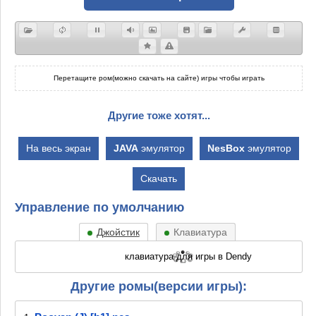
Перетащите ром(можно скачать на сайте) игры чтобы играть
Другие тоже хотят...
На весь экран
JAVA
эмулятор
NesBox
эмулятор
Скачать
Управление по умолчанию
Джойстик
Клавиатура
Другие ромы(версии игры):