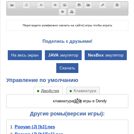
Перетащите ром(можно скачать на сайте) игры чтобы играть
Поделись с друзьями!
На весь экран
JAVA
эмулятор
NesBox
эмулятор
Скачать
Управление по умолчанию
Джойстик
Клавиатура
Другие ромы(версии игры):
Pooyan (J) [b1].nes
1.