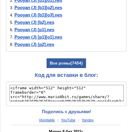
Pooyan (J) [b1][o1].nes
2.
Pooyan (J) [b1][o2].nes
3.
Pooyan (J) [b1][o3].nes
4.
Pooyan (J) [b2].nes
5.
Pooyan (J) [p1].nes
6.
Pooyan (J) [p1][o1].nes
7.
Pooyan (J) [p2].nes
8.
Pooyan (J) [T+Chi_MS emumax].nes
9.
Pooyan (J) [T-Chi_MS emumax].nes
10.
Все ромы(7454)
Pooyan (J) [T-Chi_MS emumax][a1].nes
11.
Код для вставки в блог:
Поделись с друзьями!
Vkontakte
|
YouTube
|
Yandex
Марио 8 бит 2011г.