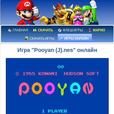
ГЛАВНАЯ
СКАЧАТЬ
ФЛЕШ ИГРЫ
МАРИО
СКАЧАТЬ ИГРЫ
ИГРЫ ОНЛАЙН
Игра "Pooyan (J).nes" онлайн