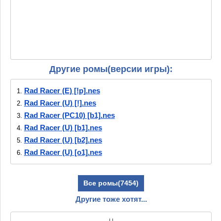
Другие ромы(версии игры):
Rad Racer (E) [!p].nes
1.
Rad Racer (U) [!].nes
2.
Rad Racer (PC10) [b1].nes
3.
Rad Racer (U) [b1].nes
4.
Rad Racer (U) [b2].nes
5.
Rad Racer (U) [o1].nes
6.
Все ромы(7454)
Другие тоже хотят...
|
|