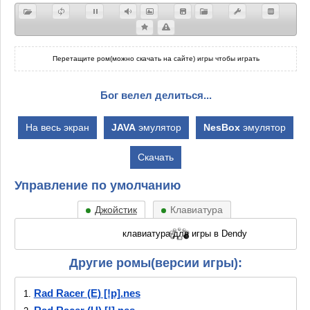
Перетащите ром(можно скачать на сайте) игры чтобы играть
Бог велел делиться...
На весь экран
JAVA
эмулятор
NesBox
эмулятор
Скачать
Управление по умолчанию
Джойстик
Клавиатура
Другие ромы(версии игры):
Rad Racer (E) [!p].nes
1.