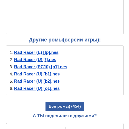
Другие ромы(версии игры):
Rad Racer (E) [!p].nes
1.
Rad Racer (U) [!].nes
2.
Rad Racer (PC10) [b1].nes
3.
Rad Racer (U) [b1].nes
4.
Rad Racer (U) [b2].nes
5.
Rad Racer (U) [o1].nes
6.
Все ромы(7454)
А ТЫ поделился с друзьями?
|
|