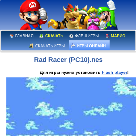
ГЛАВНАЯ
СКАЧАТЬ
ФЛЕШ ИГРЫ
МАРИО
СКАЧАТЬ ИГРЫ
ИГРЫ ОНЛАЙН
Rad Racer (PC10).nes
Для игры нужно установить
Flash player
!