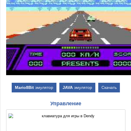
Mario8Bit
эмулятор
JAVA
эмулятор
Скачать
Управление