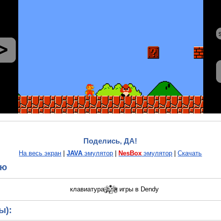
Поделись, ДА!
На весь экран
|
JAVA
эмулятор
|
NesBox
эмулятор
|
Скачать
ию
ы):