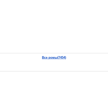
Все ромы(7454)
.nes
uroms].nes
Поделись, ДА!
Vkontakte
|
YouTube
|
Yandex