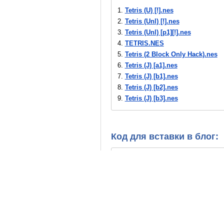
1.
Tetris (U) [!].nes
2.
Tetris (Unl) [!].nes
3.
Tetris (Unl) [p1][!].nes
4.
TETRIS.NES
5.
Tetris (2 Block Only Hack).nes
6.
Tetris (J) [a1].nes
7.
Tetris (J) [b1].nes
8.
Tetris (J) [b2].nes
9.
Tetris (J) [b3].nes
10.
Tetris (J) [o1].nes
11.
Tetris (J) [o2].nes
12.
Tetris (J) [o3].nes
Код для вставки в блог:
13.
Tetris (J) [T+Chi_MS emumax]
14.
Tetris (J).nes
15.
Tetris (U) [b1].nes
16.
Tetris (U) [b1][o1].nes
17.
Tetris (U) [b1][T+Por100%_Em
18.
Tetris (U) [b2].nes
19.
Tetris (U) [b2][o1].nes
20.
Tetris (U) [b3].nes