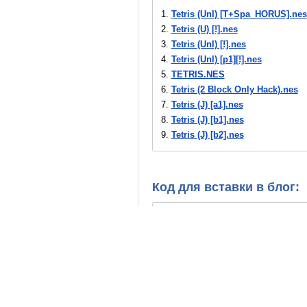
1.
Tetris (Unl) [T+Spa_HORUS].nes
2.
Tetris (U) [!].nes
3.
Tetris (Unl) [!].nes
4.
Tetris (Unl) [p1][!].nes
5.
TETRIS.NES
6.
Tetris (2 Block Only Hack).nes
7.
Tetris (J) [a1].nes
8.
Tetris (J) [b1].nes
9.
Tetris (J) [b2].nes
10.
Tetris (J) [b3].nes
11.
Tetris (J) [o1].nes
12.
Tetris (J) [o2].nes
Код для вставки в блог:
13.
Tetris (J) [o3].nes
14.
Tetris (J) [T+Chi_MS emumax]
15.
Tetris (J).nes
16.
Tetris (U) [b1].nes
17.
Tetris (U) [b1][o1].nes
18.
Tetris (U) [b1][T+Por100%_Em
19.
Tetris (U) [b2].nes
20.
Tetris (U) [b2][o1].nes