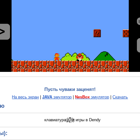
Пусть чуваки заценят!
На весь экран
|
JAVA
эмулятор
|
NesBox
эмулятор
|
Скачать
ию
ы):