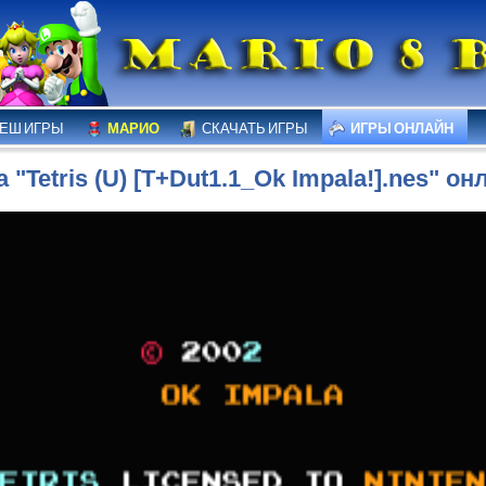
ЕШ ИГРЫ
МАРИО
СКАЧАТЬ ИГРЫ
ИГРЫ ОНЛАЙН
а "Tetris (U) [T+Dut1.1_Ok Impala!].nes" он