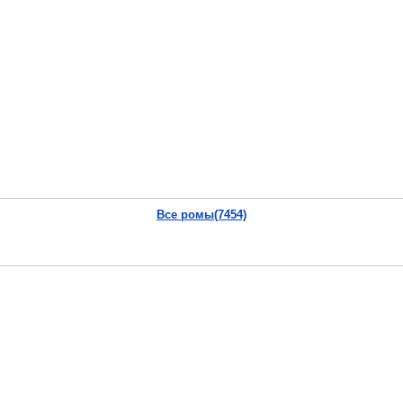
Все ромы(7454)
.nes
uroms].nes
Пусть чуваки заценят!
Vkontakte
|
YouTube
|
Yandex