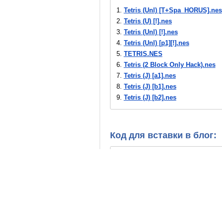
1.
Tetris (Unl) [T+Spa_HORUS].nes
2.
Tetris (U) [!].nes
3.
Tetris (Unl) [!].nes
4.
Tetris (Unl) [p1][!].nes
5.
TETRIS.NES
6.
Tetris (2 Block Only Hack).nes
7.
Tetris (J) [a1].nes
8.
Tetris (J) [b1].nes
9.
Tetris (J) [b2].nes
10.
Tetris (J) [b3].nes
11.
Tetris (J) [o1].nes
12.
Tetris (J) [o2].nes
Код для вставки в блог:
13.
Tetris (J) [o3].nes
14.
Tetris (J) [T+Chi_MS emumax]
15.
Tetris (J).nes
16.
Tetris (U) [b1].nes
17.
Tetris (U) [b1][o1].nes
18.
Tetris (U) [b1][T+Por100%_Em
19.
Tetris (U) [b2].nes
20.
Tetris (U) [b3].nes