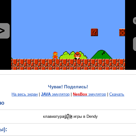
Чувак! Поделись!
На весь экран
|
JAVA
эмулятор
|
NesBox
эмулятор
|
Скачать
ию
ы):