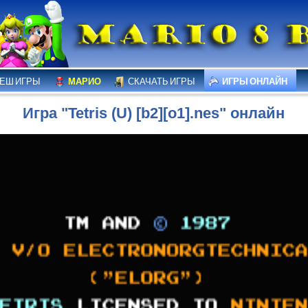
ЕШ ИГРЫ
МАРИО
СКАЧАТЬ ИГРЫ
ИГРЫ ОНЛАЙН
Игра "Tetris (U) [b2][o1].nes" онлайн