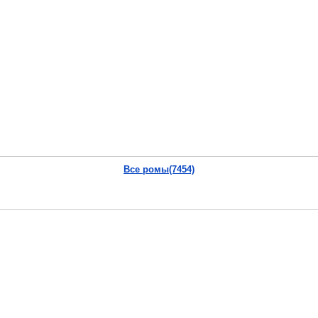
Все ромы(7454)
.nes
uroms].nes
Чувак! Поделись!
Vkontakte
|
YouTube
|
Yandex