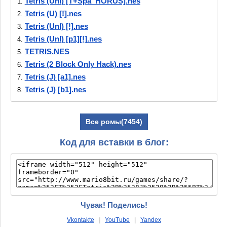
Tetris (Unl) [T+Spa_HORUS].nes
1.
Tetris (U) [!].nes
2.
Tetris (Unl) [!].nes
3.
Tetris (Unl) [p1][!].nes
4.
TETRIS.NES
5.
Tetris (2 Block Only Hack).nes
6.
Tetris (J) [a1].nes
7.
Tetris (J) [b1].nes
8.
Tetris (J) [b2].nes
9.
Tetris (J) [b3].nes
10.
Все ромы(7454)
Tetris (J) [o1].nes
11.
Tetris (J) [o2].nes
12.
Код для вставки в блог:
Tetris (J) [o3].nes
13.
Tetris (J).nes
14.
Tetris (U) [b1].nes
15.
Tetris (U) [b1][o1].nes
16.
Tetris (U) [b1][T+Por100%_Emuroms].nes
17.
Чувак! Поделись!
Tetris (U) [b2].nes
18.
Vkontakte
|
YouTube
|
Yandex