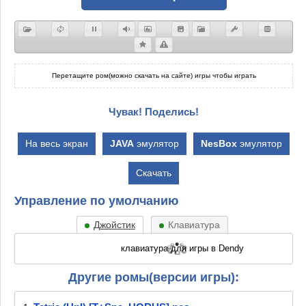
Перетащите ром(можно скачать на сайте) игры чтобы играть
Чувак! Поделись!
На весь экран
JAVA
эмулятор
NesBox
эмулятор
Скачать
Управление по умолчанию
Джойстик
Клавиатура
Другие ромы(версии игры):