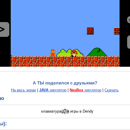
А ТЫ поделился с друзьями?
На весь экран
|
JAVA
эмулятор
|
NesBox
эмулятор
|
Скачать
ию
ы):