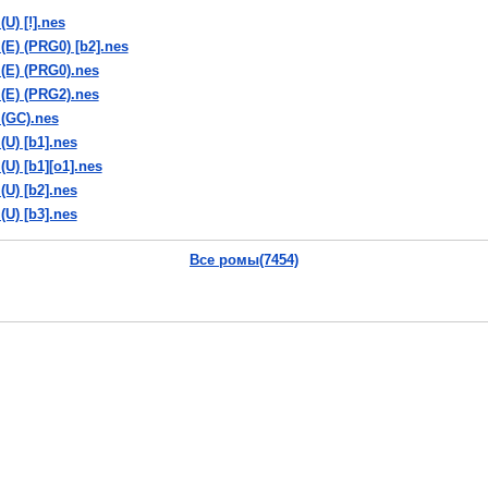
(U) [!].nes
 (E) (PRG0) [b2].nes
 (E) (PRG0).nes
 (E) (PRG2).nes
 (GC).nes
(U) [b1].nes
(U) [b1][o1].nes
(U) [b2].nes
(U) [b3].nes
 (U) [b4].nes
Все ромы(7454)
k (U) [b4][T+Gre1.1_Lugia_13gr].nes
 (U) [b5].nes
 (U) [b6].nes
 (U) [b7].nes
 (U) [b8].nes
 (U) [b9].nes
 (U) [o1].nes
k (U) [o1][T+Dut1.1_Ok Impala!].nes
А ТЫ поделился с друзьями?
k (U) [o1][T-Spa].nes
Vkontakte
|
YouTube
|
Yandex
k (U) [T+Dut].nes