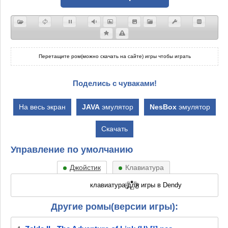
Перетащите ром(можно скачать на сайте) игры чтобы играть
Поделись с чуваками!
На весь экран
JAVA
эмулятор
NesBox
эмулятор
Скачать
Управление по умолчанию
Джойстик
Клавиатура
Другие ромы(версии игры):