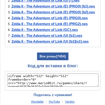
Zelda II - The Adventure of Link (U) [!].nes
1.
Zelda II - The Adventure of Link (E) (PRG0) [b1].nes
2.
Zelda II - The Adventure of Link (E) (PRG0) [b2].nes
3.
Zelda II - The Adventure of Link (E) (PRG0).nes
4.
Zelda II - The Adventure of Link (E) (PRG2).nes
5.
Zelda II - The Adventure of Link (GC).nes
6.
Zelda II - The Adventure of Link (U) [b1].nes
7.
Zelda II - The Adventure of Link (U) [b1][o1].nes
8.
Zelda II - The Adventure of Link (U) [b2].nes
9.
Zelda II - The Adventure of Link (U) [b3].nes
10.
Все ромы(7454)
Zelda II - The Adventure of Link (U) [b4].nes
11.
Zelda II - The Adventure of Link (U) [b4]
12.
Код для вставки в блог:
[T+Gre1.1_Lugia_13gr].nes
Zelda II - The Adventure of Link (U) [b5].nes
13.
Zelda II - The Adventure of Link (U) [b6].nes
14.
Zelda II - The Adventure of Link (U) [b7].nes
15.
Zelda II - The Adventure of Link (U) [b8].nes
16.
Поделись с чуваками!
Zelda II - The Adventure of Link (U) [o1].nes
17.
Vkontakte
|
YouTube
|
Yandex