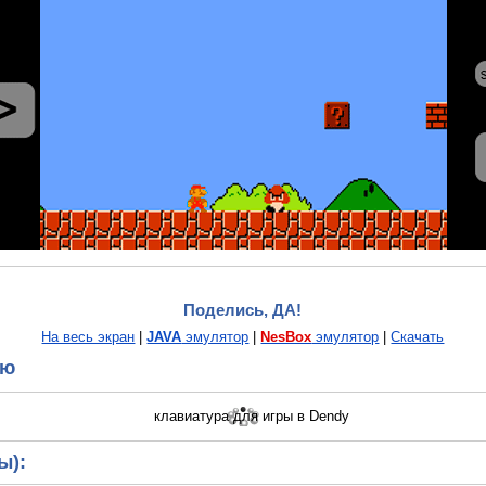
Поделись, ДА!
На весь экран
|
JAVA
эмулятор
|
NesBox
эмулятор
|
Скачать
ию
ы):