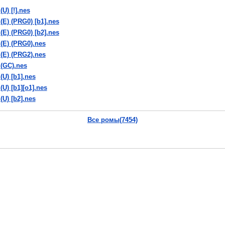
(U) [!].nes
 (E) (PRG0) [b1].nes
 (E) (PRG0) [b2].nes
 (E) (PRG0).nes
 (E) (PRG2).nes
 (GC).nes
(U) [b1].nes
(U) [b1][o1].nes
(U) [b2].nes
 (U) [b3].nes
Все ромы(7454)
 (U) [b4].nes
nk (U) [b4][T+Gre1.1_Lugia_13gr].nes
 (U) [b5].nes
 (U) [b6].nes
 (U) [b8].nes
 (U) [b9].nes
 (U) [o1].nes
k (U) [o1][T+Dut1.1_Ok Impala!].nes
Поделись, ДА!
k (U) [o1][T-Spa].nes
Vkontakte
|
YouTube
|
Yandex
k (U) [T+Dut].nes