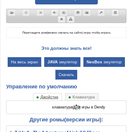
Перетащите ром(можно скачать на сайте) игры чтобы играть
Это должны знать все!
На весь экран
JAVA
эмулятор
NesBox
эмулятор
Скачать
Управление по умолчанию
Джойстик
Клавиатура
Другие ромы(версии игры):