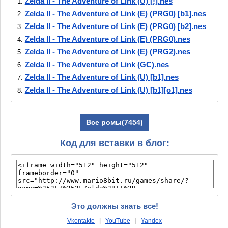
Zelda II - The Adventure of Link (U) [!].nes
1.
Zelda II - The Adventure of Link (E) (PRG0) [b1].nes
2.
Zelda II - The Adventure of Link (E) (PRG0) [b2].nes
3.
Zelda II - The Adventure of Link (E) (PRG0).nes
4.
Zelda II - The Adventure of Link (E) (PRG2).nes
5.
Zelda II - The Adventure of Link (GC).nes
6.
Zelda II - The Adventure of Link (U) [b1].nes
7.
Zelda II - The Adventure of Link (U) [b1][o1].nes
8.
Zelda II - The Adventure of Link (U) [b3].nes
9.
Zelda II - The Adventure of Link (U) [b4].nes
10.
Все ромы(7454)
Zelda II - The Adventure of Link (U) [b4]
11.
[T+Gre1.1_Lugia_13gr].nes
Код для вставки в блог:
Zelda II - The Adventure of Link (U) [b5].nes
12.
Zelda II - The Adventure of Link (U) [b6].nes
13.
Zelda II - The Adventure of Link (U) [b7].nes
14.
Zelda II - The Adventure of Link (U) [b8].nes
15.
Zelda II - The Adventure of Link (U) [b9].nes
16.
Это должны знать все!
Zelda II - The Adventure of Link (U) [o1].nes
17.
Vkontakte
|
YouTube
|
Yandex