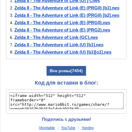
Zelda II - The Adventure of Link (U) [!].nes
1.
Zelda II - The Adventure of Link (E) (PRG0) [b1].nes
2.
Zelda II - The Adventure of Link (E) (PRG0) [b2].nes
3.
Zelda II - The Adventure of Link (E) (PRG0).nes
4.
Zelda II - The Adventure of Link (E) (PRG2).nes
5.
Zelda II - The Adventure of Link (GC).nes
6.
Zelda II - The Adventure of Link (U) [b1].nes
7.
Zelda II - The Adventure of Link (U) [b1][o1].nes
8.
Zelda II - The Adventure of Link (U) [b2].nes
9.
Zelda II - The Adventure of Link (U) [b3].nes
10.
Все ромы(7454)
Zelda II - The Adventure of Link (U) [b4].nes
11.
Zelda II - The Adventure of Link (U) [b4]
12.
Код для вставки в блог:
[T+Gre1.1_Lugia_13gr].nes
Zelda II - The Adventure of Link (U) [b5].nes
13.
Zelda II - The Adventure of Link (U) [b6].nes
14.
Zelda II - The Adventure of Link (U) [b7].nes
15.
Zelda II - The Adventure of Link (U) [b8].nes
16.
Поделись с друзьями!
Zelda II - The Adventure of Link (U) [b9].nes
17.
Vkontakte
|
YouTube
|
Yandex