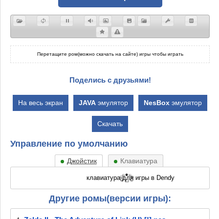
Перетащите ром(можно скачать на сайте) игры чтобы играть
Поделись с друзьями!
На весь экран
JAVA
эмулятор
NesBox
эмулятор
Скачать
Управление по умолчанию
Джойстик
Клавиатура
Другие ромы(версии игры):