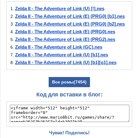
Zelda II - The Adventure of Link (U) [!].nes
1.
Zelda II - The Adventure of Link (E) (PRG0) [b1].nes
2.
Zelda II - The Adventure of Link (E) (PRG0) [b2].nes
3.
Zelda II - The Adventure of Link (E) (PRG0).nes
4.
Zelda II - The Adventure of Link (E) (PRG2).nes
5.
Zelda II - The Adventure of Link (GC).nes
6.
Zelda II - The Adventure of Link (U) [b1].nes
7.
Zelda II - The Adventure of Link (U) [b1][o1].nes
8.
Zelda II - The Adventure of Link (U) [b2].nes
9.
Zelda II - The Adventure of Link (U) [b3].nes
10.
Все ромы(7454)
Zelda II - The Adventure of Link (U) [b4].nes
11.
Zelda II - The Adventure of Link (U) [b4]
12.
Код для вставки в блог:
[T+Gre1.1_Lugia_13gr].nes
Zelda II - The Adventure of Link (U) [b5].nes
13.
Zelda II - The Adventure of Link (U) [b6].nes
14.
Zelda II - The Adventure of Link (U) [b7].nes
15.
Zelda II - The Adventure of Link (U) [b8].nes
16.
Чувак! Поделись!