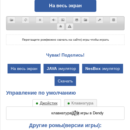
На весь экран
Перетащите ром(можно скачать на сайте) игры чтобы играть
Чувак! Поделись!
На весь экран
JAVA
эмулятор
NesBox
эмулятор
Скачать
Управление по умолчанию
Джойстик
Клавиатура
Другие ромы(версии игры):