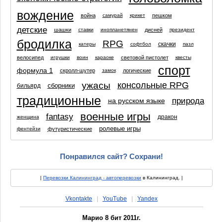
вождение
война
пешком
самурай
крикет
детские
шашки
дисней
ставки
инопланетянен
президент
бродилка
RPG
скачки
катеры
софтбол
пазл
велосипед
световой пистолет
игрушки
воин
караоке
квесты
спорт
формула 1
скролл-шутер
логические
замок
ужасы
консольные RPG
сборники
бильярд
традиционные
природа
на русском языке
военные игры
fantasy
дракон
женщина
ролевые игры
футуристические
фентейзи
Понравился сайт? Сохрани!
|
Перевозки Калининград - автоперевозки
в Калининград. |
Vkontakte
|
YouTube
|
Yandex
Марио 8 бит 2011г.