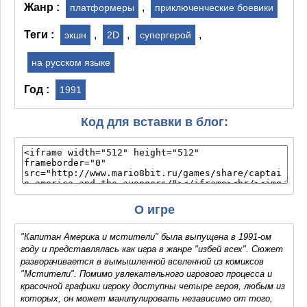
Жанр :
,
платформеры
приключенческие боевики
Теги :
,
,
,
экшн
2D
супергерой
на русском языке
Год :
1991
Код для вставки в блог:
О игре
"Капитан Америка и мстители" была выпущена в 1991-ом
году и представлялась как игра в жанре "избей всех". Сюжет
разворачивается в вымышленной вселенной из комиксов
"Мстители". Помимо увлекательного игрового процесса и
красочной графики игроку доступны четыре героя, любым из
которых, он может манипулировать независимо от того,