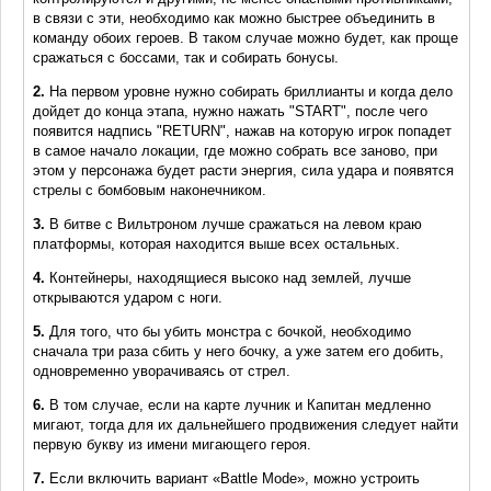
в связи с эти, необходимо как можно быстрее объединить в
команду обоих героев. В таком случае можно будет, как проще
сражаться с боссами, так и собирать бонусы.
2.
На первом уровне нужно собирать бриллианты и когда дело
дойдет до конца этапа, нужно нажать "START", после чего
появится надпись "RETURN", нажав на которую игрок попадет
в самое начало локации, где можно собрать все заново, при
этом у персонажа будет расти энергия, сила удара и появятся
стрелы с бомбовым наконечником.
3.
В битве с Вильтроном лучше сражаться на левом краю
платформы, которая находится выше всех остальных.
4.
Контейнеры, находящиеся высоко над землей, лучше
открываются ударом с ноги.
5.
Для того, что бы убить монстра с бочкой, необходимо
сначала три раза сбить у него бочку, а уже затем его добить,
одновременно уворачиваясь от стрел.
6.
В том случае, если на карте лучник и Капитан медленно
мигают, тогда для их дальнейшего продвижения следует найти
первую букву из имени мигающего героя.
7.
Если включить вариант «Battle Mode», можно устроить