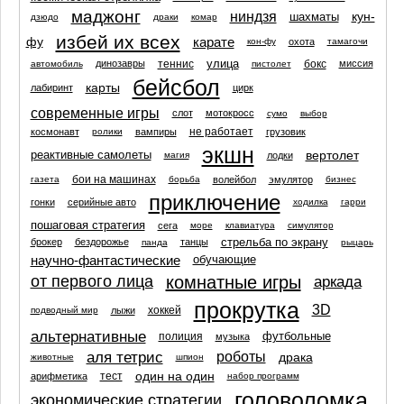
маджонг
ниндзя
кун-
шахматы
дзюдо
драки
комар
избей их всех
фу
карате
охота
кон-фу
тамагочи
улица
теннис
бокс
динозавры
миссия
автомобиль
пистолет
бейсбол
карты
лабиринт
цирк
современные игры
слот
мотокросс
сумо
выбор
не работает
космонавт
вампиры
грузовик
ролики
экшн
вертолет
реактивные самолеты
лодки
магия
бои на машинах
волейбол
эмулятор
газета
борьба
бизнес
приключение
гонки
серийные авто
ходилка
гарри
пошаговая стратегия
сега
море
клавиатура
симулятор
стрельба по экрану
брокер
бездорожье
танцы
панда
рыцарь
научно-фантастические
обучающие
комнатные игры
от первого лица
аркада
прокрутка
3D
хоккей
лыжи
подводный мир
альтернативные
футбольные
полиция
музыка
аля тетрис
роботы
драка
животные
шпион
один на один
тест
арифметика
набор программ
головоломка
экономические стратегии