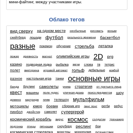
мини-файтинг, между участниками игры.
Облако тегов
вид сверху
на одном месте
необычные
рисовать
коньки
футбол
баскетбол
скейтборд
лошади
реального времени
разные
стрельба
леталка
покемон
обучение
2D
prg
олимпийские игры
пожар
древность
магнат
казино
подводная лодка
рыбалка
слова
тв
тетрис
мечи
гольф
полет
дебильные
викторина
игравой автомат
ковбой
основные игры
разное
настольная игра
танки
самолеты
стратегия
боулинг
банда
уника
от третьего лица
квест
шоу
машины
поле чудес
уличная драка
поиск предметов
мультфильм
телешоу
домино
картридж
пляж
мотоциклы
юмор
боевик
сборник игр
регби
ребус
пинг понг
супергерой
пинбол
самолет
джойстик
космос
космический корабль
вирус
солдатик
тренажер
реслинг
сноуборд
бои
подгонка
птицы
пятнашки
космическая стрелялка
монстры
монополия
путешествие