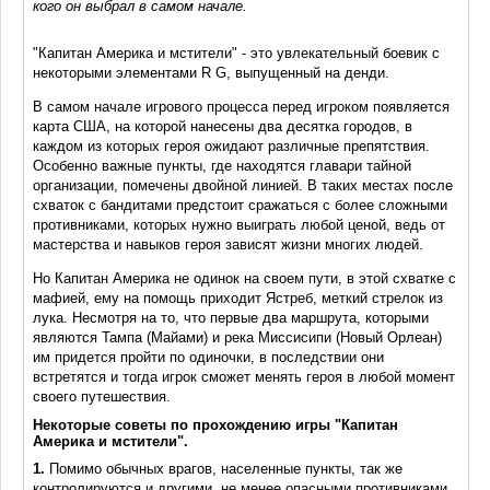
кого он выбрал в самом начале.
"Капитан Америка и мстители" - это увлекательный боевик с
некоторыми элементами R G, выпущенный на денди.
В самом начале игрового процесса перед игроком появляется
карта США, на которой нанесены два десятка городов, в
каждом из которых героя ожидают различные препятствия.
Особенно важные пункты, где находятся главари тайной
организации, помечены двойной линией. В таких местах после
схваток с бандитами предстоит сражаться с более сложными
противниками, которых нужно выиграть любой ценой, ведь от
мастерства и навыков героя зависят жизни многих людей.
Но Капитан Америка не одинок на своем пути, в этой схватке с
мафией, ему на помощь приходит Ястреб, меткий стрелок из
лука. Несмотря на то, что первые два маршрута, которыми
являются Тампа (Майами) и река Миссисипи (Новый Орлеан)
им придется пройти по одиночки, в последствии они
встретятся и тогда игрок сможет менять героя в любой момент
своего путешествия.
Некоторые советы по прохождению игры "Капитан
Америка и мстители".
1.
Помимо обычных врагов, населенные пункты, так же
контролируются и другими, не менее опасными противниками,