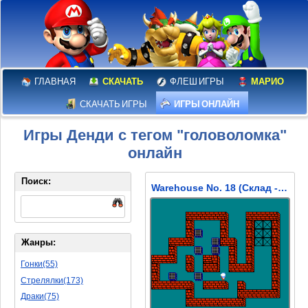
ГЛАВНАЯ
СКАЧАТЬ
ФЛЕШ ИГРЫ
МАРИО
СКАЧАТЬ ИГРЫ
ИГРЫ ОНЛАЙН
Игры Денди с тегом "головоломка"
онлайн
Поиск:
Warehouse No. 18 (Склад -18)
Жанры:
Гонки(55)
Стрелялки(173)
Драки(75)