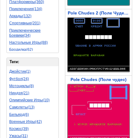
Платформеры(360)
Приключения(134)
Pole Chudes 2 (Поле Чудес 2)
Аркады(132)
Спортивные(201)
Приключенческие
Боевики(34)
Настольные Игры(88)
Бродилка(62)
Стратегии(77)
Теги:
Боевые RPG(50)
Симуляторы(31)
Джойстик(1)
Леталки(24)
Футбол(24)
Pole Chudes (Поле чудес)
Симуляторы Жизни(76)
Мотоциклы(8)
Уникальный(29)
Ниндзя(21)
Логические Игры(35)
Олимпийские Игры(10)
Азартные(45)
Самолеты(13)
Ролевые Игры(176)
Бильярд(6)
Боевик(10)
Военные Игры(42)
Головоломка(11)
Космос(39)
Rpg(14)
Ужасы(31)