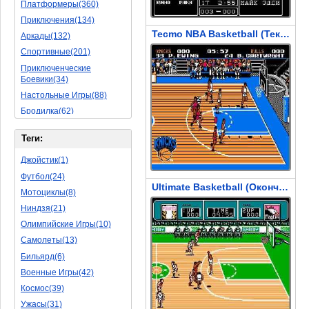
Платформеры(360)
Приключения(134)
Tecmo NBA Basketball (Текмо НБА Баскетбол)
Аркады(132)
Спортивные(201)
Приключенческие
Боевики(34)
Настольные Игры(88)
Бродилка(62)
Стратегии(77)
Теги:
Боевые RPG(50)
Симуляторы(31)
Джойстик(1)
Леталки(24)
Футбол(24)
Ultimate Basketball (Окончательный Баскетбол)
Симуляторы Жизни(76)
Мотоциклы(8)
Уникальный(29)
Ниндзя(21)
Логические Игры(35)
Олимпийские Игры(10)
Азартные(45)
Самолеты(13)
Ролевые Игры(176)
Бильярд(6)
Боевик(10)
Военные Игры(42)
Головоломка(11)
Космос(39)
Rpg(14)
Ужасы(31)