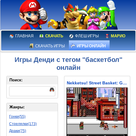
ГЛАВНАЯ
СКАЧАТЬ
ФЛЕШ ИГРЫ
МАРИО
СКАЧАТЬ ИГРЫ
ИГРЫ ОНЛАЙН
Игры Денди с тегом "баскетбол"
онлайн
Поиск:
Nekketsu! Street Basket: Ganbare Dunk Heroes (Уличный баскетбол без правил - Кубок США)
Жанры:
Гонки(55)
Стрелялки(173)
Драки(75)