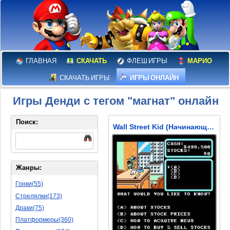
ГЛАВНАЯ
СКАЧАТЬ
ФЛЕШ ИГРЫ
МАРИО
СКАЧАТЬ ИГРЫ
ИГРЫ ОНЛАЙН
Игры Денди с тегом "магнат" онлайн
Поиск:
Wall Street Kid (Начинающий Брокер с Уолл-Стрит)
Жанры:
Гонки(55)
Стрелялки(173)
Драки(75)
Платформеры(360)