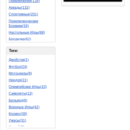
Приключения(134)
Аркады(132)
Спортивные(201)
Приключенческие
Боевики(34)
Настольные Игры(88)
Бродилка(62)
Стратегии(77)
Теги:
Боевые RPG(50)
Симуляторы(31)
Джойстик(1)
Леталки(24)
Футбол(24)
Симуляторы Жизни(76)
Мотоциклы(8)
Уникальный(29)
Ниндзя(21)
Логические Игры(35)
Олимпийские Игры(10)
Азартные(45)
Самолеты(13)
Ролевые Игры(176)
Бильярд(6)
Боевик(10)
Военные Игры(42)
Головоломка(11)
Космос(39)
Rpg(14)
Ужасы(31)
Пошаговые Игры(22)
Хоккей(7)