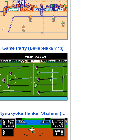
Game Party (Вечеринка Игр)
Kyuukyoku Harikiri Stadium (Сталион Куюкуоку Харикири)