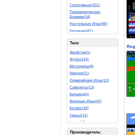
Спортивные(201)
Приключенческие
Боевики(34)
Настольные Игры(88)
Бродилка(62)
Стратегии(77)
Теги:
Боевые RPG(50)
Симуляторы(31)
Джойстик(1)
Леталки(24)
Футбол(24)
Симуляторы Жизни(76)
Мотоциклы(8)
Уникальный(29)
Ниндзя(21)
Логические Игры(35)
Олимпийские Игры(10)
Азартные(45)
Самолеты(13)
Ролевые Игры(176)
Бильярд(6)
Боевик(10)
Военные Игры(42)
Головоломка(11)
Космос(39)
Rpg(14)
Ужасы(31)
Пошаговые Игры(22)
Хоккей(7)
Пазлы(82)
Вертолет(13)
Производитель: