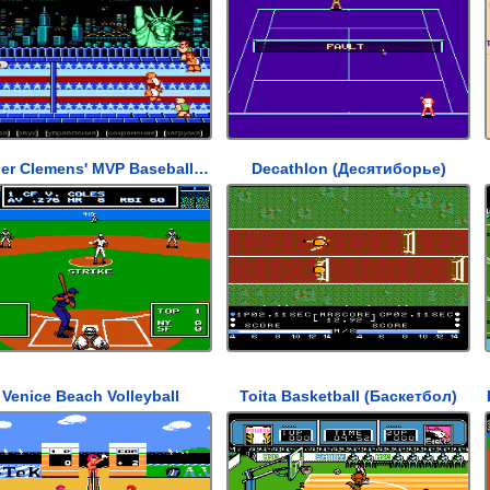
Roger Clemens' MVP Baseball (Бейсбол: Роджер Клеменс)
Decathlon (Десятиборье)
Venice Beach Volleyball
Toita Basketball (Баскетбол)