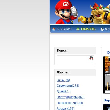
ГЛАВНАЯ
СКАЧАТЬ
ФЛ
Поиск:
D
Жанры:
Гонки(55)
Стрелялки(173)
Драки(75)
Платформеры(360)
Sup
Приключения(134)
Аркады(132)