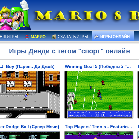
ЕШ ИГРЫ
МАРИО
СКАЧАТЬ ИГРЫ
ИГРЫ ОНЛАЙН
Игры Денди с тегом "спорт" онлайн
.J. Boy (Парень Ди Джей)
Winning Goal 5 (Победный Гол 5)
er Dodge Ball (Супер Мячи)
Top Players' Tennis - Featuring Chris Evert & Ivan Lendl (Профессиональный теннис - Показывают Крис Еверт и Иван Ленди)