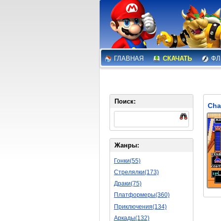
ГЛАВНАЯ
СКАЧАТЬ
ФЛ
Поиск:
Жанры:
Гонки(55)
Стрелялки(173)
Драки(75)
Платформеры(360)
Приключения(134)
Аркады(132)