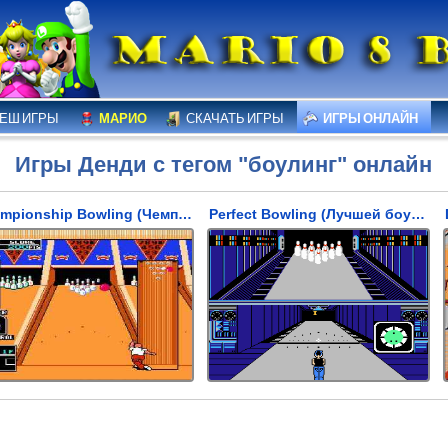
ЕШ ИГРЫ
МАРИО
СКАЧАТЬ ИГРЫ
ИГРЫ ОНЛАЙН
Игры Денди с тегом "боулинг" онлайн
Championship Bowling (Чемпионат по Боулингу)
Perfect Bowling (Лучшей боулинг)