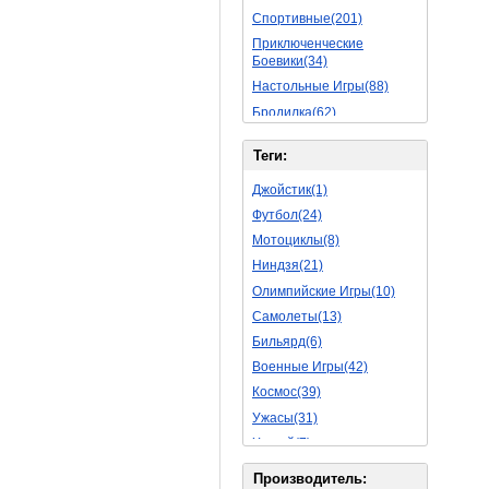
Спортивные(201)
Приключенческие
Боевики(34)
Настольные Игры(88)
Бродилка(62)
Стратегии(77)
Теги:
Боевые RPG(50)
Симуляторы(31)
Джойстик(1)
Леталки(24)
Футбол(24)
Симуляторы Жизни(76)
Мотоциклы(8)
Уникальный(29)
Ниндзя(21)
Логические Игры(35)
Олимпийские Игры(10)
Азартные(45)
Самолеты(13)
Ролевые Игры(176)
Бильярд(6)
Боевик(10)
Военные Игры(42)
Головоломка(11)
Космос(39)
Rpg(14)
Ужасы(31)
Пошаговые Игры(22)
Хоккей(7)
Пазлы(82)
Вертолет(13)
Производитель: