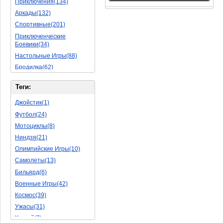
Приключения(134)
Аркады(132)
Спортивные(201)
Приключенческие
Боевики(34)
Настольные Игры(88)
Бродилка(62)
Стратегии(77)
Теги:
Боевые RPG(50)
Симуляторы(31)
Джойстик(1)
Леталки(24)
Футбол(24)
Симуляторы Жизни(76)
Мотоциклы(8)
Уникальный(29)
Ниндзя(21)
Логические Игры(35)
Олимпийские Игры(10)
Азартные(45)
Самолеты(13)
Ролевые Игры(176)
Бильярд(6)
Боевик(10)
Военные Игры(42)
Головоломка(11)
Космос(39)
Rpg(14)
Ужасы(31)
Пошаговые Игры(22)
Хоккей(7)