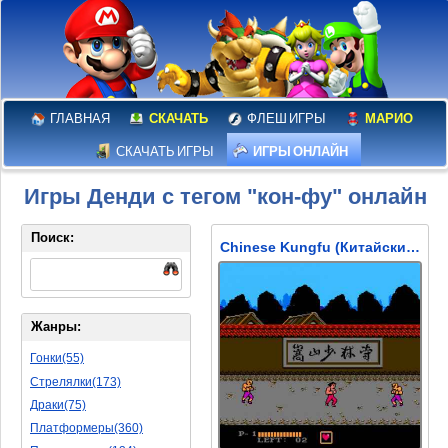
ГЛАВНАЯ
СКАЧАТЬ
ФЛЕШ ИГРЫ
МАРИО
СКАЧАТЬ ИГРЫ
ИГРЫ ОНЛАЙН
Игры Денди с тегом "кон-фу" онлайн
Поиск:
Chinese Kungfu (Китайский Конг-фу)
Жанры:
Гонки(55)
Стрелялки(173)
Драки(75)
Платформеры(360)