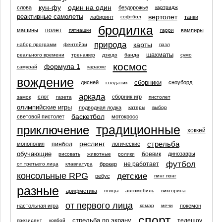
кун-фу
один на один
слова
бездорожье
картридж
вертолет
реактивные самолеты
лабиринт
танки
софтбол
бродилка
полет
машины
вампиры
пятнашки
гарри
природа
карты
набор программ
фентейзи
пазл
шахматы
реального времени
тренажер
дзюдо
банда
сумо
космос
формула 1
самурай
караоке
вождение
сборники
дисней
сноуборд
солдатик
аркада
слот
сборник игр
замок
газета
пистолет
олимпийские игры
подводная лодка
катеры
выбор
баскетбол
световой пистолет
мотокросс
традиционные
приключение
хоккей
реслинг
стрельба
пинбол
монополия
логические
обучающие
боевик
динозавры
рисовать
животные
ролики
футбол
не работает
брокер
от третьего лица
клавиатура
консольные RPG
детские
ребус
пинг понг
разные
арифметика
птицы
автомобиль
викторина
от первого лица
настольная игра
покемон
комар
мечи
спорт
стрельба по экрану
телешоу
президент
ковбой