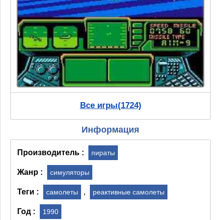
Все игры(1724)
Информация
Производитель :
пираты
Жанр :
симуляторы
Теги :
,
самолеты
реактивные самолеты
Год :
1990