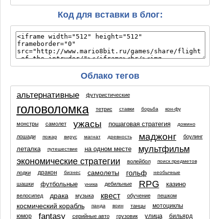
Код для вставки в блог:
Облако тегов
альтернативные
футуристические
головоломка
тетрис
ставки
борьба
кон-фу
ужасы
пошаговая стратегия
монстры
самолет
домино
маджонг
лошади
боулинг
пожар
вирус
магнат
древность
мультфильм
леталка
на одном месте
путешествие
экономические стратегии
волейбол
поиск предметов
самолеты
гольф
дракон
лодки
бизнес
необычные
RPG
футбольные
казино
шашки
дебильные
уника
квест
драка
велосипед
музыка
обучение
пешком
космический корабль
мотоциклы
танцы
панда
воин
fantasy
улица
юмор
бильярд
серийные авто
грузовик