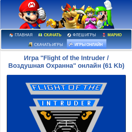
ГЛАВНАЯ
СКАЧАТЬ
ФЛЕШ ИГРЫ
МАРИО
СКАЧАТЬ ИГРЫ
ИГРЫ ОНЛАЙН
Игра "Flight of the Intruder /
Воздушная Охранна" онлайн (61 Kb)