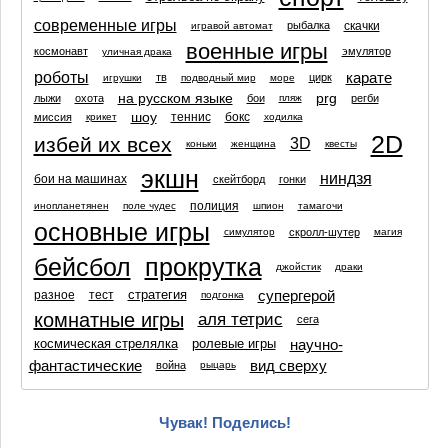
современные игры
скачки
рыбалка
игравой автомат
военные игры
космонавт
эмулятор
уличная драка
роботы
карате
тв
цирк
игрушки
подводный мир
море
на русском языке
prg
лыжи
охота
бои
регби
пляж
шоу
теннис
бокс
миссия
крикет
ходилка
2D
избей их всех
3D
коньки
женщина
квесты
экшн
ниндзя
бои на машинах
скейтборд
гонки
полиция
инопланетянен
поле чудес
шпион
тамагочи
основные игры
скролл-шутер
симулятор
магия
бейсбол
прокрутка
джойстик
драки
супергерой
стратегия
разное
тест
подгонка
комнатные игры
аля тетрис
сега
научно-
космическая стрелялка
ролевые игры
фантастические
вид сверху
война
рыцарь
Чувак! Поделись!