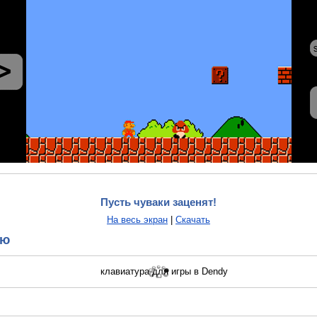
Пусть чуваки заценят!
На весь экран
|
Скачать
ию