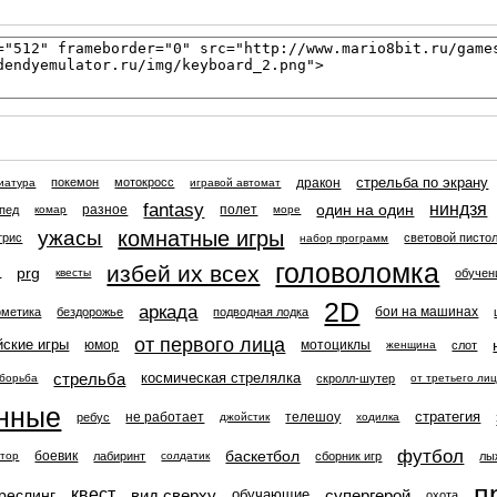
стрельба по экрану
дракон
покемон
мотокросс
иатура
игравой автомат
fantasy
ниндзя
один на один
разное
полет
пед
комар
море
ужасы
комнатные игры
трис
световой писто
набор программ
головоломка
избей их всех
prg
обучен
и
квесты
2D
аркада
бои на машинах
метика
бездорожье
подводная лодка
от первого лица
ские игры
юмор
мотоциклы
слот
женщина
стрельба
космическая стрелялка
скролл-шутер
борьба
от третьего ли
нные
стратегия
не работает
телешоу
ребус
джойстик
ходилка
футбол
баскетбол
боевик
лабиринт
сборник игр
лы
ятор
солдатик
п
квест
реслинг
вид сверху
супергерой
обучающие
охота