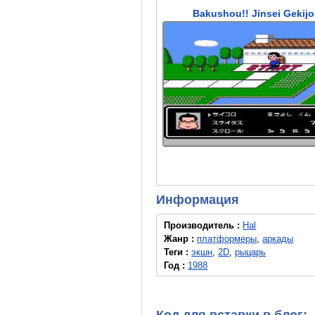
Bakushou!! Jinsei Gekijo
Информация
Производитель :
Hal
Жанр :
платформеры
,
аркады
Теги :
экшн
,
2D
,
рыцарь
Год :
1988
Код для вставки в блог: