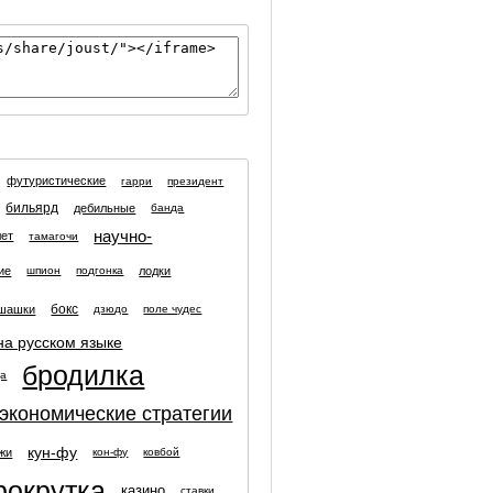
футуристические
гарри
президент
бильярд
дебильные
банда
научно-
лет
тамагочи
ие
лодки
шпион
подгонка
бокс
шашки
дзюдо
поле чудес
на русском языке
бродилка
ца
экономические стратегии
кун-фу
жи
кон-фу
ковбой
рокрутка
казино
ставки