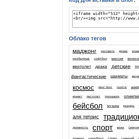
Облако тегов
маджонг
рисовать
драки
клав
миссия
велоси
необычные
софтбол
детские
вертолет
драка
те
фантастические
шахматы
меч
космос
ариф
пинг понг
газета
олимпий
крикет
пистолет
тренажер
бейсбол
музыка
рыцарь
традицио
аля тетрис
спорт
древность
воин
симул
сноуборд
слова
домино
самурай