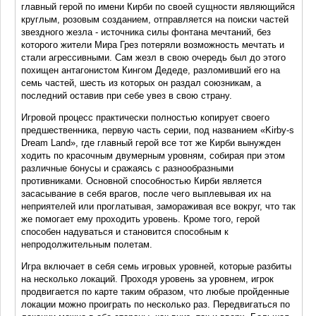
главный герой по имени Кирби по своей сущности являющийся
круглым, розовым созданием, отправляется на поиски частей
звездного жезла - источника силы фонтана мечтаний, без
которого жители Мира Грез потеряли возможность мечтать и
стали агрессивными. Сам жезл в свою очередь был до этого
похищен антагонистом Кингом Дедеде, разломивший его на
семь частей, шесть из которых он раздал союзникам, а
последний оставив при себе увез в свою страну.
Игровой процесс практически полностью копирует своего
предшественника, первую часть серии, под названием «Kirby-s
Dream Land», где главный герой все тот же Кирби вынужден
ходить по красочным двумерным уровням, собирая при этом
различные бонусы и сражаясь с разнообразными
противниками. Основной способностью Кирби является
засасывание в себя врагов, после чего выплевывая их на
неприятелей или проглатывая, замораживая все вокруг, что так
же помогает ему проходить уровень. Кроме того, герой
способен надуваться и становится способным к
непродолжительным полетам.
Игра включает в себя семь игровых уровней, которые разбиты
на несколько локаций. Проходя уровень за уровнем, игрок
продвигается по карте таким образом, что любые пройденные
локации можно проиграть по несколько раз. Передвигаться по