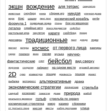
экшн
вождение
аля тетрис
симулятор
ниндзя
сноуборд
сборник игр
животные
уника
уличная драка
космический корабль
бокс
шашки
регби
море
пинг понг
формула 1
бои на машинах
подводная лодка
птицы
леталка
серийные авто
поиск предметов
софтбол
карате
настольная игра
эмулятор
скейтборд
пожар
традиционные
динозавры
лодки
пазл
дзюдо
космос
от первого лица
вампиры
магнат
катеры
научно-
скачки
покемон
музыка
гарри
воин
бейсбол
фантастические
вид сверху
слот
на одном месте
лабиринт
подгонка
солдатик
игравой автомат
2D
лошади
пешком
сумо
клавиатура
древность
крикет
альтернативные
драка
рыбалка
мотокросс
экономические стратегии
стрельба
логические
природа
космонавт
самурай
тамагочи
драки
ковбой
гольф
стрельба по экрану
реального времени
космическая стрелялка
казино
сборники
юмор
улица
миссия
от третьего лица
квесты
набор программ