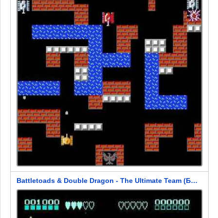
Battletoads & Double Dragon - The Ultimate Team (Боевые Жабы и Двойной Дракон: Завершающий Отряд)