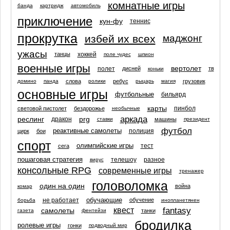
комнатные игры
банда
картридж
автомобиль
приключение
кун-фу
теннис
прокрутка
избей их всех
маджонг
ужасы
хоккей
танцы
поле чудес
шпион
военные игры
вертолет
полет
дисней
тв
коньки
слова
ребус
грузовик
домино
панда
ролики
рыцарь
магия
основные игры
футбольные
бильярд
карты
пинбол
световой пистолет
бездорожье
необычные
аркада
реслинг
prg
дракон
машины
ставки
президент
футбол
реактивные самолеты
полиция
цирк
бои
спорт
олимпийские игры
тест
сега
пошаговая стратегия
телешоу
разное
вирус
консольные RPG
современные игры
тренажер
головоломка
один на один
война
комар
обучающие
не работает
обучение
борьба
инопланетянен
fantasy
квест
самолеты
танки
газета
фентейзи
бродилка
ролевые игры
гонки
подводный мир