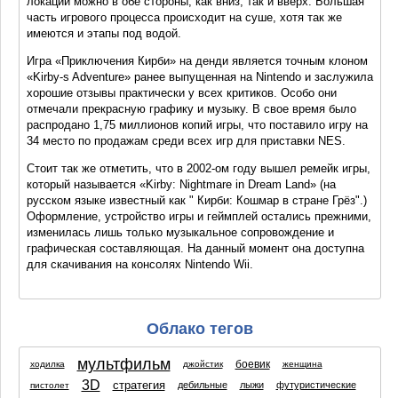
локации можно в обе стороны, как вниз, так и вверх. Большая
часть игрового процесса происходит на суше, хотя так же
имеются и этапы под водой.
Игра «Приключения Кирби» на денди является точным клоном
«Kirby-s Adventure» ранее выпущенная на Nintendo и заслужила
хорошие отзывы практически у всех критиков. Особо они
отмечали прекрасную графику и музыку. В свое время было
распродано 1,75 миллионов копий игры, что поставило игру на
34 место по продажам среди всех игр для приставки NES.
Стоит так же отметить, что в
2002-ом
году вышел ремейк игры,
который называется «Kirby: Nightmare in Dream Land» (на
русском языке известный как " Кирби: Кошмар в стране Грёз".)
Оформление, устройство игры и геймплей остались прежними,
изменилась лишь только музыкальное сопровождение и
графическая составляющая. На данный момент она доступна
для скачивания на консолях Nintendo Wii.
Облако тегов
мультфильм
боевик
ходилка
джойстик
женщина
3D
стратегия
дебильные
лыжи
футуристические
пистолет