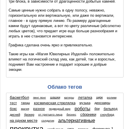
три блока, в зависимости от драгоценности добытых камней.
Самые ценные нужно собрать в одну полосу, неважно,
горизонтальную или вертикальную, или даже по вертикали,
главное - в одну прямую линию. По размеру драгоценные
камни будут одинаковые, а вот по цвету различные (абсолютно
любых цветов), что придает игре еще больше разнообразия и
играть в нее становится интереснее.
Графика сделана очень ярко и привлекательно.
Такие игры как «Магия Ювелирных Изделий» положительно
влияют на логический склад ума, как детей, так и взрослых,
поднимет Вам настроение и подарит хорошие и добрые
эмоции.
Облако тегов
баскетбол
леталка
шашки
цирк
пинг понг
катеры
ролики
космическая стрелялка
тест
танцы
музыка
динозавры
роботы
бокс
разное
бильярд
бои
магия
подводный мир
сборники
дисней
брокер
сноуборд
от третьего лица
бизнес
альтернативные
на одном месте
солдатик
прокрутка
формула 1
сега
необычные
домино