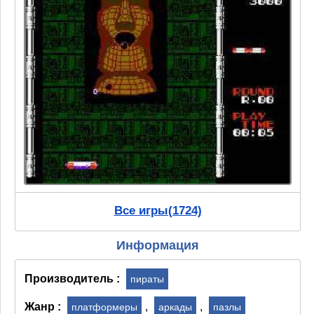
Все игры(1724)
Информация
Производитель :
пираты
Жанр :
,
,
платформеры
аркады
пазлы