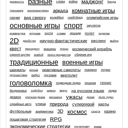
разные
маджонг
слова
война
древность
банда
комнатные игры
аркада
тренажер
инопланетянен
вид сверху
олимпийские игры
скачки
волейбол
скейтборд
основные игры
спорт
эмулятор
полет
охота
лошади
клавиатура
игрушки
ставки
ходилка
2D
научно-фантастические
реслинг
джойстик
выбор
квест
космический корабль
машины
президент
птицы
скролл-шутер
сборник игр
ковбой
поиск предметов
традиционные
военные игры
шахматы
реактивные самолеты
покемон
тетрис
коньки
вертолет
ребус
грузовик
путешествие
головоломка
теннис
подводная лодка
пешком
на русском языке
бездорожье
лодки
софтбол
шпион
вирус
ужасы
дракон
уличная драка
женщина
драки
поле чудес
природа
супергерой
карты
улица
серийные авто
космос
3D
футбольные
казино
арифметика
газета
RPG
пошаговая стратегия
экономические стратегии
космонавт
уника