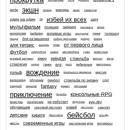
экшн
регби
вампиры
пожар
воин
тамагочи
избей их всех
один на один
шоу
тв
мультфильм
полиция
лабиринт
рисовать
море
ролевые игры
телешоу
монополия
рыбалка
гонки
картридж
бои на машинах
панда
набор программ
дзюдо
комар
от первого лица
аля тетрис
рыцарь
пляж
футбол
симулятор
замок
автомобиль
сумо
животные
ниндзя
стрельба
юмор
игравой автомат
магнат
мечи
prg
стратегия
танки
дебильные
гарри
пазл
викторина
вождение
гольф
миссия
реального времени
стрельба по экрану
пинбол
велосипед
обучение
слот
fantasy
самурай
караоке
крикет
пятнашки
приключение
консольные RPG
борьба
кун-фу
не работает
монстры
логические
подгонка
обучающие
хоккей
световой пистолет
самолет
пистолет
бейсбол
детские
карате
фентейзи
кон-фу
современные игры
настольная игра
мотокросс
квесты