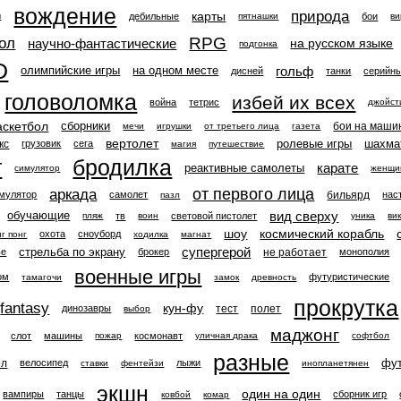
вождение
природа
карты
дебильные
бои
ы
пятнашки
ви
RPG
ол
научно-фантастические
на русском языке
подгонка
D
гольф
олимпийские игры
на одном месте
дисней
танки
серийны
головоломка
избей их всех
война
тетрис
джойст
аскетбол
сборники
бои на маши
мечи
игрушки
от третьего лица
газета
вертолет
ролевые игры
шахма
кс
грузовик
сега
магия
путешествие
т
бродилка
карате
реактивные самолеты
симулятор
женщи
от первого лица
аркада
бильярд
мулятор
самолет
нас
пазл
вид сверху
обучающие
тв
световой пистолет
пляж
воин
уника
ви
шоу
космический корабль
охота
сноуборд
нг понг
ходилка
магнат
супергерой
стрельба по экрану
не работает
ье
брокер
монополия
военные игры
ом
футуристические
тамагочи
замок
древность
прокрутка
fantasy
кун-фу
тест
полет
динозавры
выбор
маджонг
слот
машины
космонавт
пожар
уличная драка
софтбол
разные
фу
ол
велосипед
лыжи
ставки
фентейзи
инопланетянен
экшн
один на один
вампиры
танцы
сборник игр
ковбой
комар