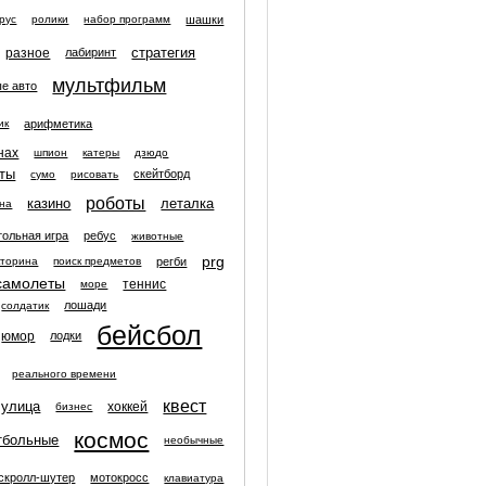
шашки
рус
ролики
набор программ
стратегия
разное
лабиринт
мультфильм
е авто
арифметика
ик
нах
шпион
катеры
дзюдо
ты
скейтборд
сумо
рисовать
роботы
казино
леталка
на
тольная игра
ребус
животные
prg
регби
кторина
поиск предметов
самолеты
теннис
море
лошади
солдатик
бейсбол
юмор
лодки
реального времени
квест
улица
хоккей
бизнес
космос
тбольные
необычные
скролл-шутер
мотокросс
клавиатура