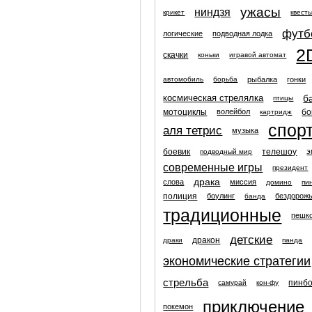
ужасы
ниндзя
крикет
квест
футб
логические
подводная лодка
2
скачки
коньки
игравой автомат
рыбалка
гонки
автомобиль
борьба
б
космическая стрелялка
птицы
мотоциклы
бо
волейбол
картридж
спор
аля тетрис
музыка
боевик
телешоу
э
подводный мир
современные игры
президент
драка
слова
миссия
домино
пи
полиция
боулинг
бездорож
банда
традиционные
пешк
детские
дракон
драки
панда
экономические стратегии
стрельба
пинб
самурай
кон-фу
приключение
покемон