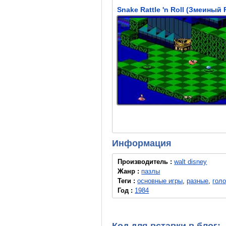
Информация
Производитель :
walt disney
Жанр :
пазлы
Теги :
основные игры
,
разные
,
гол
Год :
1984
Код для вставки в блог: