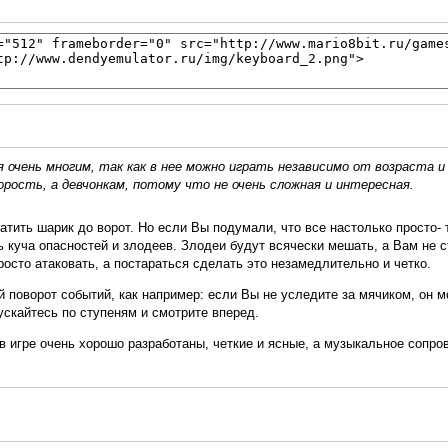
я очень многим, так как в нее можно играть независимо от возраста 
орость, а девчонкам, потому что не очень сложная и интересная.
атить шарик до ворот. Но если Вы подумали, что все настолько просто-
 куча опасностей и злодеев. Злодеи будут всячески мешать, а Вам не ст
росто атаковать, а постараться сделать это незамедлительно и четко.
й поворот событий, как например: если Вы не уследите за мячиком, он м
ускайтесь по ступеням и смотрите вперед.
 игре очень хорошо разработаны, четкие и ясные, а музыкальное сопро