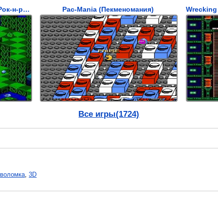
Snake Rattle 'n Roll (Змеиный Рок-н-ролл)
Pac-Mania (Пекменомания)
Все игры(1724)
оволомка
,
3D