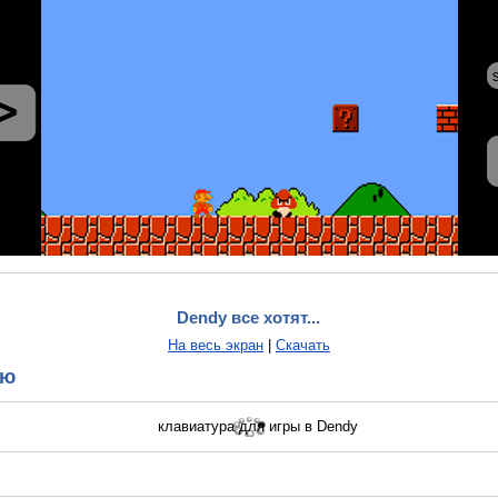
Dendy все хотят...
На весь экран
|
Скачать
ию