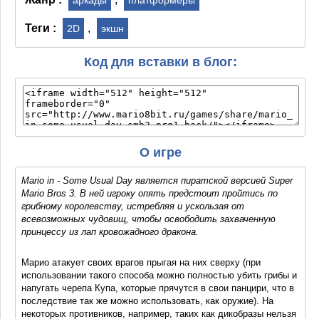
Теги :
,
2D
экшн
Код для вставки в блог:
О игре
Mario in - Some Usual Day является пиратской версией Super
Mario Bros 3. В ней игроку опять предстоит пройтись по
грибному королевству, истребляя и ускользая от
всевозможных чудовищ, чтобы освободить захваченную
принцессу из лап кровожадного дракона.
Марио атакует своих врагов прыгая на них сверху (при
использовании такого способа можно полностью убить грибы и
напугать черепа Купа, которые прячутся в свои панцири, что в
последствие так же можно использовать, как оружие). На
некоторых противников, например, таких как дикобразы нельзя