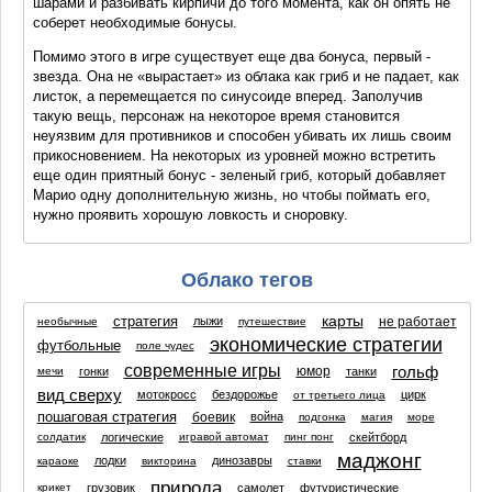
шарами и разбивать кирпичи до того момента, как он опять не
соберет необходимые бонусы.
Помимо этого в игре существует еще два бонуса, первый -
звезда. Она не «вырастает» из облака как гриб и не падает, как
листок, а перемещается по синусоиде вперед. Заполучив
такую вещь, персонаж на некоторое время становится
неуязвим для противников и способен убивать их лишь своим
прикосновением. На некоторых из уровней можно встретить
еще один приятный бонус - зеленый гриб, который добавляет
Марио одну дополнительную жизнь, но чтобы поймать его,
нужно проявить хорошую ловкость и сноровку.
Облако тегов
карты
стратегия
не работает
лыжи
необычные
путешествие
экономические стратегии
футбольные
поле чудес
современные игры
гольф
юмор
гонки
танки
мечи
вид сверху
мотокросс
бездорожье
цирк
от третьего лица
пошаговая стратегия
боевик
война
подгонка
магия
море
логические
скейтборд
солдатик
игравой автомат
пинг понг
маджонг
лодки
динозавры
караоке
викторина
ставки
природа
грузовик
самолет
футуристические
крикет