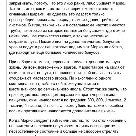
запрыгивать, потому, что это либо ранит, либо убивает Марио.
Так же в игре, как и в остальных сериях можно стрелять
огненными шарами, но сделать это удастся только
проапгрейдив персонажа посредствам съедания грибков и
листиков. В игре, так же как и в остальных ее частях имеются
трубы, некоторые из которых являются бонусными, где можно
найти большое количество монет, а так же несколько
сократить путь. Помимо них, на дополнительные, бонусные
уровни ведут и ростки, которые поднимают Марио на облака,
где находится еще большее количество бонусов.
При наборе ста монет, персонаж получает дополнительную
жизнь. За всех поверженных врагов, Марио так же начисляют
очки, которые, по сути, не приносят никакой пользы, а лишь
отображают мастерство игрока. По накоплению одного
миллиона очков, табло с пойнтами увеличится с
шестизначного до семизначного числа. Стоит так же знать, что
при каждом последующем поражении врага черепашьим
панцирем, очки начисляются по градации 500, 800, 1 тысяча, 2
тысячи, 4 тысячи, 8 тысяч, а после убийства таким способом
восьми противников начисляется дополнительная жизнь.
Когда Марио съедает гриб и/или листок, то при столкновении с
неприятелем персонаж не умирает, а лишь возвращается в
первостепенное состояние и больше не способен стрелять