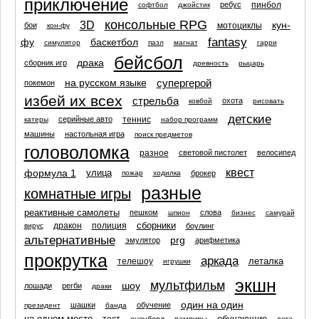
приключение
пинбол
ребус
софтбол
джойстик
консольные RPG
3D
кун-
мотоциклы
бои
кон-фу
fantasy
фу
баскетбол
симулятор
пазл
магнат
гарри
бейсбол
драка
сборник игр
древность
рыцарь
на русском языке
супергерой
покемон
избей их всех
стрельба
охота
ковбой
рисовать
детские
теннис
серийные авто
катеры
набор программ
машины
настольная игра
поиск предметов
головоломка
разное
световой пистолет
велосипед
квест
формула 1
улица
брокер
пожар
ходилка
разные
комнатные игры
реактивные самолеты
пешком
слова
шпион
бизнес
самурай
сборники
дракон
полиция
боулинг
вирус
альтернативные
prg
эмулятор
арифметика
прокрутка
аркада
леталка
телешоу
игрушки
экшн
мультфильм
шоу
лошади
регби
драки
один на один
шашки
обучение
президент
банда
на одном месте
обучающие
сноуборд
вампиры
сега