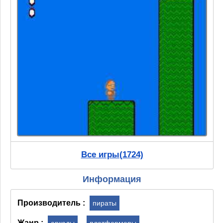
Все игры(1724)
Информация
Производитель :
пираты
Жанр :
,
аркады
платформеры