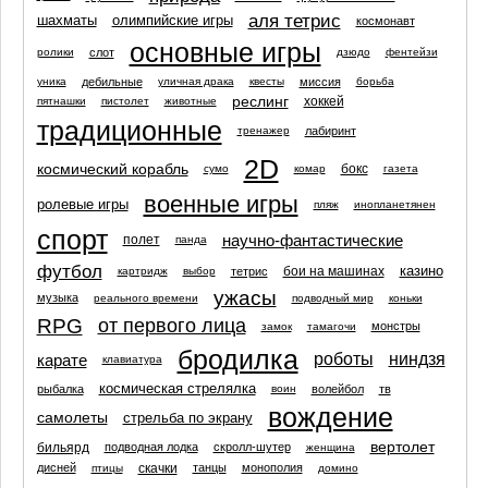
аля тетрис
шахматы
олимпийские игры
космонавт
основные игры
слот
ролики
дзюдо
фентейзи
дебильные
миссия
уника
уличная драка
квесты
борьба
реслинг
хоккей
пятнашки
пистолет
животные
традиционные
лабиринт
тренажер
2D
космический корабль
бокс
сумо
комар
газета
военные игры
ролевые игры
пляж
инопланетянен
спорт
научно-фантастические
полет
панда
футбол
казино
бои на машинах
тетрис
картридж
выбор
ужасы
музыка
реального времени
подводный мир
коньки
RPG
от первого лица
монстры
замок
тамагочи
бродилка
роботы
ниндзя
карате
клавиатура
космическая стрелялка
рыбалка
волейбол
тв
воин
вождение
самолеты
стрельба по экрану
вертолет
бильярд
подводная лодка
скролл-шутер
женщина
скачки
дисней
танцы
монополия
птицы
домино