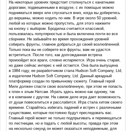
На некоторых уровнях предстоит столкнуться с канатными
дорогами, подвешенными в воздухе, с их помощью можно
подниматься вверх или спускаться вниз, когда вы доберетесь
до вершины, можно ходить по ним. В игре около 50 уровней,
любой из которых можно пропустить, для этого нажмите
на кнопку с выбором. Бродилка считается классикой,
пользовалась популярностью и была включена почти во все
сборники. Не забывайте во время прохождения уровней
собирать фрукты, главное добраться до своей возлюбленной.
Только пока вы не соберете все фрукты, вам не удастся
встретиться. После того, как долгожданная встреча
произойдет все враги, словно испаряются. Игра очень старая,
но даже сейчас интерес к ней остается. Она была выпущена
в 1984 году, ее разработчиком стала Hudson Soft Company, Ltd,
а издателем Hudson Soft Company, Ltd. Данный аркадный
платформер создан по привычному сюжету. Главный герой
Милк должен спасти свою возлюбленную, при этом не попасть
к плен к злым Натсам. Играть здесь можно как одному, так
и в компании с другом. На самом деле игра дает возможность
от души повеселиться и расслабится. Игра стала хитом своего
времени. Старайтесь избегать падений и встреч с различными
существами, которые постоянно будут преследовать вас.
Главный герой может не только подпрыгивать и перемещаться
по лестницам, но и падать с любой высоты, правда при этом
на несколько секунд он может оказаться неподвижным, для