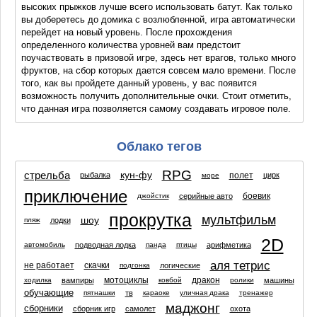
высоких прыжков лучше всего использовать батут. Как только
вы доберетесь до домика с возлюбленной, игра автоматически
перейдет на новый уровень. После прохождения
определенного количества уровней вам предстоит
поучаствовать в призовой игре, здесь нет врагов, только много
фруктов, на сбор которых дается совсем мало времени. После
того, как вы пройдете данный уровень, у вас появится
возможность получить дополнительные очки. Стоит отметить,
что данная игра позволяется самому создавать игровое поле.
Облако тегов
RPG
стрельба
кун-фу
полет
рыбалка
цирк
море
приключение
боевик
серийные авто
джойстик
прокрутка
мультфильм
шоу
лодки
пляж
2D
подводная лодка
арифметика
автомобиль
панда
птицы
аля тетрис
не работает
скачки
логические
подгонка
мотоциклы
дракон
вампиры
машины
ходилка
ковбой
ролики
обучающие
тв
пятнашки
караоке
уличная драка
тренажер
маджонг
сборники
сборник игр
самолет
охота