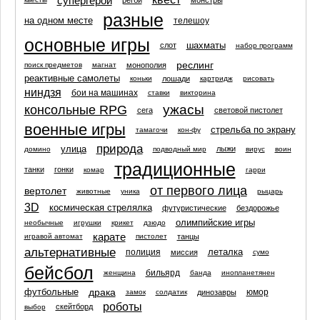
супергерой
разные
на одном месте
телешоу
основные игры
шахматы
слот
набор программ
реслинг
монополия
поиск предметов
магнат
реактивные самолеты
лошади
коньки
картридж
рисовать
ниндзя
бои на машинах
ставки
викторина
ужасы
консольные RPG
сега
световой пистолет
военные игры
стрельба по экрану
тамагочи
кон-фу
природа
улица
лыжи
домино
подводный мир
вирус
воин
традиционные
танки
гонки
комар
гарри
от первого лица
вертолет
животные
уника
рыцарь
3D
космическая стрелялка
футуристические
бездорожье
олимпийские игры
необычные
игрушки
крикет
дзюдо
карате
танцы
игравой автомат
пистолет
альтернативные
леталка
полиция
миссия
сумо
бейсбол
бильярд
женщина
банда
инопланетянен
драка
футбольные
юмор
динозавры
замок
солдатик
роботы
скейтборд
выбор