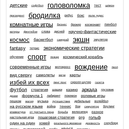
головоломка
детские
тест
софтбол
шпион
бродилка
бокс
ребус
президент
поле чудес
комнатные игры
пинбол
брокер
космонавт
бизнес
научно-фантастические
слова
дисней
катеры
фентейзи
экшн
космос
баскетбол
эмулятор
самурай
экономические стратегии
fantasy
тетрис
спорт
космический корабль
обучение
пожар
вождение
современные игры
мотокросс
пазл
вид сверху
самолеты
карты
мечи
избей их всех
скролл-шутер
пинг понг
газета
футбол
аркада
стратегия
казино
шашки
грузовик
формула 1
ролевые игры
лабиринт
покемон
драки
пешком
музыка
дебильные
волейбол
магия
путешествие
на русском языке
теннис
война
бои
боулинг
симулятор
разное
велосипед
клавиатура
от третьего лица
борьба
prg
гольф
пошаговая стратегия
настольная игра
один на один
хоккей
сноуборд
реального времени
древность
квест
регби
монстры
квесты