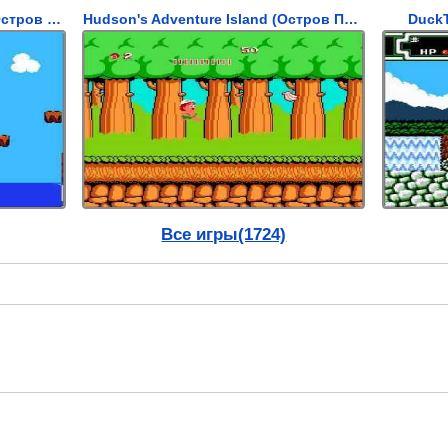
Hudson's Adventure Island II (Остров Приключений Хадсона 2)
Hudson's Adventure Island (Остров Приключений)
DuckT
Все игры(1724)