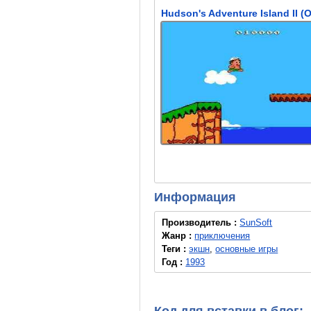
Информация
Производитель :
SunSoft
Жанр :
приключения
Теги :
экшн
,
основные игры
Год :
1993
Код для вставки в блог: