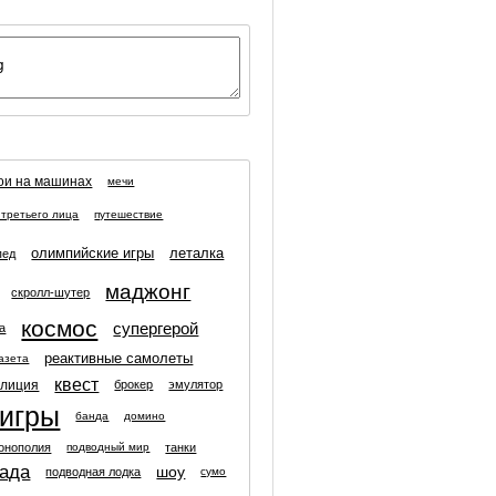
ои на машинах
мечи
 третьего лица
путешествие
олимпийские игры
леталка
пед
маджонг
скролл-шутер
космос
супергерой
а
реактивные самолеты
азета
квест
олиция
брокер
эмулятор
 игры
банда
домино
онополия
танки
подводный мир
када
шоу
подводная лодка
сумо