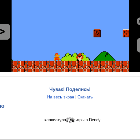
Чувак! Поделись!
На весь экран
|
Скачать
ию