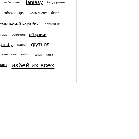
fantasy
дебильные
бездорожье
обучающие
бокс
космонавт
осмический корабль
необычные
сборники
атеры
софтбол
футбол
кун-фу
крикет
цирк
сега
животные
выбор
избей их всех
олет