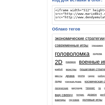
Облако тегов
экономические стратегии
современные игры
тренажер
головоломка
ходилка
2D
военные и
покемон
пошаговая страте
монстры
ковбой
драка
охота
квесты
гарри
набор
космическая 
лодки
уличная драка
теннис
логические
тв
картридж
вид сверху
дракон
тетрис
рег
ролевые игры
вампиры
грузовик