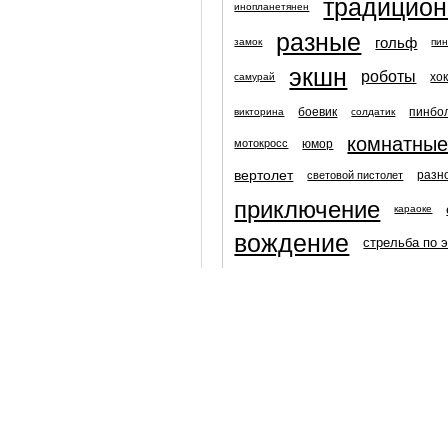
традицио
инопланетянен
разные
гольф
замок
пин
экшн
роботы
хо
самурай
боевик
пинбо
викторина
солдатик
комнатные
юмор
мотокросс
вертолет
разн
световой пистолет
приключение
караоке
вождение
стрельба по 