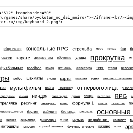
консольные RPG
стрельба
б
сборник игр
бои
море
пожар
прокрутка
карате
улица
скачки
арифметика
обучение
от
футбольные
тест
волейбол
велоси
комар
пятнашки
клавиатура
ставки
гры
карты
шахматы
ребус
слова
гонки
игрушки
реального времени
мультфильм
от первого лица
гия
телешоу
война
рыбалк
RPG
ниндзя
танцы
 программ
коньки
поле чудес
драки
пистолет
г
реслинг
формула 1
стрелялка
п
президент
вирус
шпион
тамагочи
основные
бильярд
боулинг
лабиринт
поиск предметов
рисовать
не работает
би
динозавры
музыка
самолет
м
бизнес
симулятор
уника
ар
казино
мотоциклы
миссия
футуристические
игравой автомат
воин