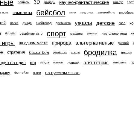
нные
3D
научно-фантастические
пешком
слот
рыцарь
кон-фу
бейсбол
самолеты
сноуборд
г понг
пляж
подгонка
автомобиль
ужасы
детские
к
ккей
скейтборд
магия
дзюдо
древность
пазл
спорт
л
серийные авто
машины
настольная игра
борьба
ролики
к
 игры
природа
альтернативные
на одном месте
дисней
бродилка
баскетбол
стратегия
ое
шашки
джойстик
птицы
аля тетрис
один на один
prg
п
лошади
панда
магнат
женщина
на русском языке
экрану
лыжи
фентейзи
Чувак! Поделись!
|
|
Vkontakte
|
YouTube
|
Yandex
Марио 8 бит 2011г.