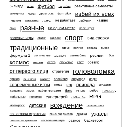
футбол
реактивные самолеты
бильярд
пляж
софтбол
избей их всех
лыжи
викторина
древность
фентейзи
казино
не работает
пешком
лабиринт
тренажер
дзюдо
разные
на одном месте
воин
поле чудес
спорт
вид сверху
ролевые игры
ставки
караоке
традиционные
вирус
ролики
борьба
выбор
формула 1
реслинг
дракон
логические
бои
автомобиль
космос
боевик
охота
обучение
слот
рыцарь
головоломка
от первого лица
стратегия
брокер
волейбол
сноуборд
лодки
пинг понг
магнат
природа
современные игры
prg
комар
солдатик
бокс
телешоу
тетрис
ребус
женщина
замок
набор программ
RPG
супергерой
леталка
дебильные
покемон
вождение
детские
мотокросс
путешествие
ужасы
драка
пошаговая стратегия
поиск предметов
баскетбол
разное
настольная игра
реального времени