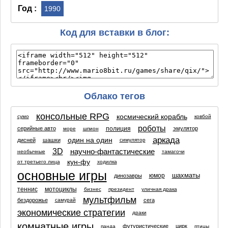
Год :
1990
Код для вставки в блог:
Облако тегов
консольные RPG
космический корабль
сумо
ковбой
роботы
полиция
серийные авто
эмулятор
море
шпион
аркада
один на один
дисней
шашки
симулятор
3D
научно-фантастические
необычные
тамагочи
кун-фу
от третьего лица
ходилка
основные игры
шахматы
юмор
динозавры
теннис
мотоциклы
бизнес
президент
уличная драка
мультфильм
бездорожье
сега
самурай
экономические стратегии
драки
комнатные игры
футуристические
цирк
панда
птицы