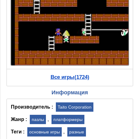
Все игры(1724)
Информация
Производитель :
Taito Corporation
Жанр :
,
пазлы
платформеры
Теги :
,
основные игры
разные