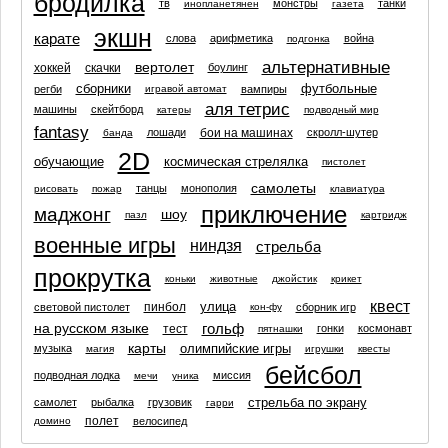
бродилка
тв
монстры
танки
инопланетянен
газета
экшн
карате
слова
арифметика
война
подгонка
альтернативные
вертолет
хоккей
скачки
боулинг
сборники
футбольные
регби
вампиры
игравой автомат
аля тетрис
машины
скейтборд
катеры
подводный мир
fantasy
бои на машинах
лошади
скролл-шутер
банда
2D
обучающие
космическая стрелялка
пистолет
самолеты
танцы
монополия
рисовать
пожар
клавиатура
приключение
маджонг
шоу
пазл
картридж
военные игры
ниндзя
стрельба
прокрутка
коньки
животные
джойстик
крикет
квест
улица
пинбол
световой пистолет
сборник игр
кон-фу
на русском языке
гольф
тест
гонки
космонавт
пятнашки
карты
олимпийские игры
музыка
магия
игрушки
квесты
бейсбол
подводная лодка
миссия
мечи
уника
стрельба по экрану
самолет
рыбалка
грузовик
гарри
полет
велосипед
домино