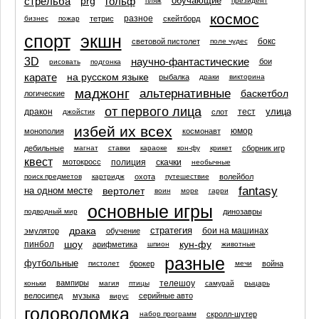
стрельба
prg
гольф
обучающие
пляж
президент
космос
разное
тетрис
скейтборд
бизнес
пожар
спорт
экшн
бокс
световой пистолет
поле чудес
3D
научно-фантастические
бои
рисовать
подгонка
карате
на русском языке
рыбалка
драки
викторина
маджонг
альтернативные
баскетбол
логические
от первого лица
улица
дракон
тест
слот
джойстик
избей их всех
юмор
монополия
космонавт
дебильные
сборник игр
магнат
ставки
караоке
кон-фу
крикет
квест
полиция
скачки
мотокросс
необычные
охота
волейбол
поиск предметов
картридж
путешествие
fantasy
вертолет
на одном месте
воин
море
гарри
основные игры
динозавры
подводный мир
драка
стратегия
бои на машинах
эмулятор
обучение
шоу
кун-фу
пинбол
арифметика
шпион
животные
разные
футбольные
брокер
война
пистолет
мечи
телешоу
вампиры
коньки
магия
птицы
самурай
рыцарь
велосипед
музыка
серийные авто
вирус
головоломка
скролл-шутер
набор программ