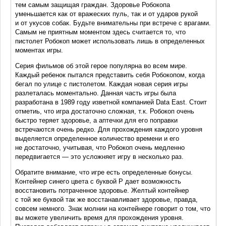
тем самым защищая граждан. Здоровье Робокопа
уменьшается как от вражеских пуль, так и от ударов рукой
и от укусов собак. Будьте внимательны при встрече с врагами.
Самым не приятным моментом здесь считается то, что
пистолет Робокоп может использовать лишь в определенных
моментах игры.
Серия фильмов об этой герое популярна во всем мире.
Каждый ребенок пытался представить себя Робокопом, когда
бегал по улице с пистолетом. Каждая новая серия игры
разлеталась моментально. Данная часть игры была
разработана в 1989 году изветной компанией Data East. Стоит
отметиь, что игра достаточно сложная, т.к. Робокоп очень
быстро теряет здоровье, а аптечки для его поправки
встречаются очень редко. Для прохождения каждого уровня
выделяется определенное количество времени и его
не достаточно, учитывая, что Робокоп очень медленно
передвигается — это усложняет игру в несколько раз.
Обратите внимание, что игре есть определенные бонусы.
Контейнер синего цвета с буквой Р дает возможность
восстановить потраченное здоровье. Желтый контейнер
с той же буквой так же восстанавливает здоровье, правда,
совсем немного. Знак молнии на контейнере говорит о том, что
вы можете увеличить время для прохождения уровня.