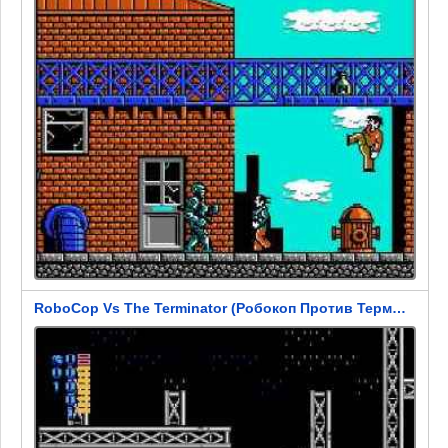
RoboCop Vs The Terminator (Робокоп Против Терминатора)