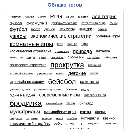
Облако тегов
RPG
аля тетрис
пешком
слова
лыжи
шашки
замок
формула 1
грузовик
футуристические
гонки
от третьего лица
футбол
ниндзя
шахматы
дисней
газета
ролики
ужасы
экономические стратегии
ролевые игры
комнатные игры
сега
цирк
борьба
природа
космическая стрелялка
леталка
тренажер
сборники
монстры
лабиринт
панда
сумо
фентейзи
софтбол
прокрутка
пошаговая стратегия
пятнашки
детские
регби
игравой автомат
древность
комар
бейсбол
самолеты
стрельба по экрану
полет
боулинг
уличная драка
реального времени
современные игры
один на один
инопланетянен
бродилка
бильярд
танцы
автомобиль
мультфильм
карты
олимпийские игры
боевик
казино
мотоциклы
солдатик
ходилка
катеры
уника
ковбой
космический корабль
ребус
тв
дзюдо
симулятор
женщина