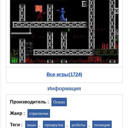
Все игры(1724)
Информация
Производитель :
Ocean
Жанр :
стрелялки
Теги :
,
,
,
экшн
прокрутка
роботы
полиция