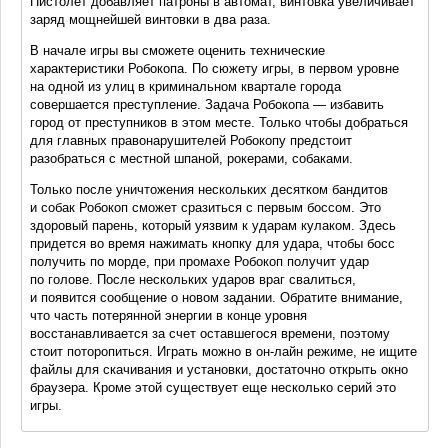
Пистолет добавляет патроны в автомат, винтовка увеличивает
заряд мощнейшей винтовки в два раза.
В начале игры вы сможете оценить технические
характеристики Робокопа. По сюжету игры, в первом уровне
на одной из улиц в криминальном квартале города
совершается преступление. Задача Робокопа — избавить
город от преступников в этом месте. Только чтобы добраться
для главных правонарушителей Робокопу предстоит
разобраться с местной шпаной, рокерами, собаками.
Только после уничтожения нескольких десятком бандитов
и собак Робокоп сможет сразиться с первым боссом. Это
здоровый парень, который уязвим к ударам кулаком. Здесь
придется во время нажимать кнопку для удара, чтобы босс
получить по морде, при промахе Робокоп получит удар
по голове. После нескольких ударов враг свалиться,
и появится сообщение о новом задании. Обратите внимание,
что часть потерянной энергии в конце уровня
восстанавливается за счет оставшегося времени, поэтому
стоит поторопиться. Играть можно в он-лайн режиме, не ищите
файлы для скачивания и установки, достаточно открыть окно
браузера. Кроме этой существует еще несколько серий это
игры.