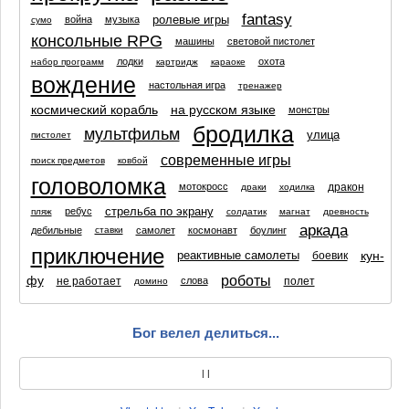
fantasy
ролевые игры
война
музыка
сумо
консольные RPG
машины
световой пистолет
лодки
охота
набор программ
картридж
караоке
вождение
настольная игра
тренажер
космический корабль
на русском языке
монстры
бродилка
мультфильм
улица
пистолет
современные игры
поиск предметов
ковбой
головоломка
дракон
мотокросс
драки
ходилка
стрельба по экрану
ребус
пляж
солдатик
магнат
древность
аркада
дебильные
самолет
космонавт
боулинг
ставки
приключение
кун-
реактивные самолеты
боевик
роботы
фу
не работает
полет
слова
домино
Бог велел делиться...
|
|