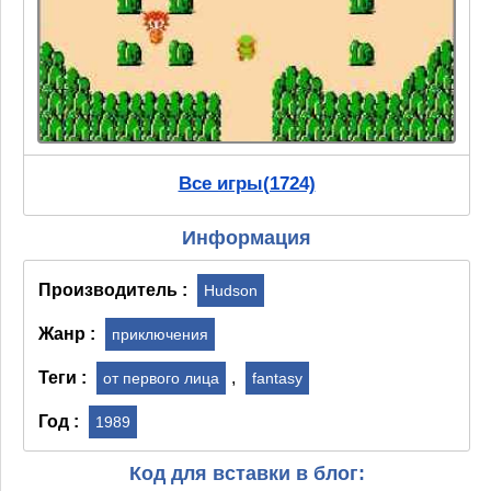
Все игры(1724)
Информация
Производитель :
Hudson
Жанр :
приключения
Теги :
,
от первого лица
fantasy
Год :
1989
Код для вставки в блог: