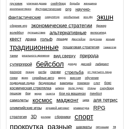
грузовик
скейтборд
уличная драка
борьба
женщина
prg
научно-
футуристические
инопланетянен
экшн
фантастические
симулятор
необычные
кон-фу
экономические стратегии
сборник игр
брокер
альтернативные
волейбол
велосипед
путешествие
квест
драка
гольф
лошади
фентейзи
подгонка
коньки
традиционные
пошаговая стратегия
тамагочи
природа
вид сверху
танки
реального времени
бейсбол
супергерой
дисней
лабиринт
дзюдо
стрельба
разное
скачки
регби
пожар
от третьего лица
гонки
серийные авто
миссия
обучение
воин
вирус
бокс
подводная лодка
бездорожье
вампиры
покемон
слот
космическая стрелялка
сноуборд
шпион
поле чудес
птицы
бои на машинах
пинбол
пешком
бои
море
газета
космос
маджонг
аля тетрис
самолеты
цирк
RPG
олимпийские игры
игравой автомат
клавиатура
спорт
3D
стратегия
сборники
ролики
прокрутка
разные
шахматы
тв
пятнашки