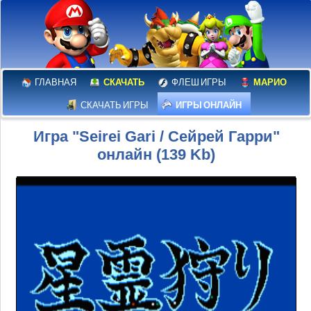
ГЛАВНАЯ
СКАЧАТЬ
ФЛЕШ ИГРЫ
МАРИО
СКАЧАТЬ ИГРЫ
ИГРЫ ОНЛАЙН
Игра "Seirei Gari / Сейрей Гарри"
онлайн (139 Kb)