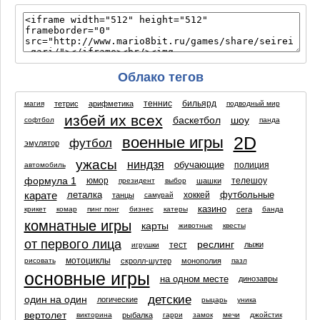
Облако тегов
теннис
бильярд
тетрис
арифметика
магия
подводный мир
избей их всех
баскетбол
шоу
софтбол
панда
2D
военные игры
футбол
эмулятор
ужасы
ниндзя
обучающие
полиция
автомобиль
формула 1
юмор
телешоу
шашки
президент
выбор
карате
леталка
футбольные
хоккей
танцы
самурай
казино
сега
крикет
комар
пинг понг
бизнес
катеры
банда
комнатные игры
карты
животные
квесты
от первого лица
реслинг
тест
лыжи
игрушки
мотоциклы
скролл-шутер
монополия
рисовать
пазл
основные игры
на одном месте
динозавры
детские
один на один
логические
рыцарь
уника
вертолет
рыбалка
викторина
гарри
замок
мечи
джойстик