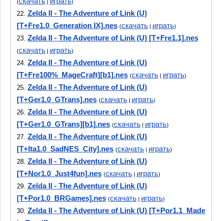
скачать
играть
(
|
)
Zelda II - The Adventure of Link (U)
22.
[T+Fre1.0_Generation IX].nes
скачать
играть
(
|
)
Zelda II - The Adventure of Link (U) [T+Fre1.1].nes
23.
скачать
играть
(
|
)
Zelda II - The Adventure of Link (U)
24.
[T+Fre100%_MageCraft][b1].nes
скачать
играть
(
|
)
Zelda II - The Adventure of Link (U)
25.
[T+Ger1.0_GTrans].nes
скачать
играть
(
|
)
Zelda II - The Adventure of Link (U)
26.
[T+Ger1.0_GTrans][b1].nes
скачать
играть
(
|
)
Zelda II - The Adventure of Link (U)
27.
[T+Ita1.0_SadNES_City].nes
скачать
играть
(
|
)
Zelda II - The Adventure of Link (U)
28.
[T+Nor1.0_Just4fun].nes
скачать
играть
(
|
)
Zelda II - The Adventure of Link (U)
29.
[T+Por1.0_BRGames].nes
скачать
играть
(
|
)
Zelda II - The Adventure of Link (U) [T+Por1.1_Made
30.