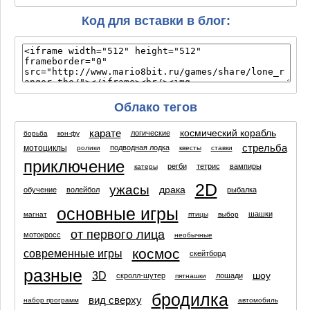
Код для вставки в блог:
Облако тегов
карате
космический корабль
логические
борьба
кон-фу
стрельба
мотоциклы
подводная лодка
ролики
квесты
ставки
приключение
регби
тетрис
вампиры
катеры
2D
ужасы
драка
обучение
волейбол
рыбалка
основные игры
шашки
магнат
птицы
выбор
от первого лица
мотокросс
необычные
космос
современные игры
скейтборд
разные
3D
шоу
скролл-шутер
лошади
пятнашки
бродилка
вид сверху
набор программ
автомобиль