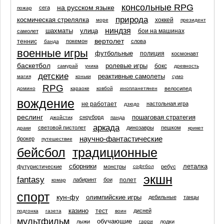
консольные RPG
на русском языке
сега
пожар
природа
космическая стрелялка
хоккей
море
президент
ниндзя
шахматы
улица
бои на машинах
самолет
вертолет
теннис
покемон
слова
банда
военные игры
футбольные
полиция
космонавт
баскетбол
ролевые игры
бокс
самурай
уника
древность
детские
реактивные самолеты
магия
коньки
сумо
RPG
велосипед
домино
караоке
ковбой
инопланетянен
вождение
не работает
настольная игра
дзюдо
реслинг
пошаговая стратегия
сноуборд
джойстик
панда
аркада
световой пистолет
динозавры
пешком
драки
крикет
научно-фантастические
брокер
путешествие
бейсбол
традиционные
сборники
леталка
футуристические
монстры
ребус
софтбол
экшн
fantasy
полет
лабиринт
бои
комар
спорт
кун-фу
олимпийские игры
дебильные
танцы
казино
тест
дисней
подгонка
газета
воин
мультфильм
обучающие
лыжи
лодки
гарри