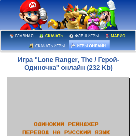
ГЛАВНАЯ
СКАЧАТЬ
ФЛЕШ ИГРЫ
МАРИО
СКАЧАТЬ ИГРЫ
ИГРЫ ОНЛАЙН
Игра "Lone Ranger, The / Герой-
Одиночка" онлайн (232 Kb)