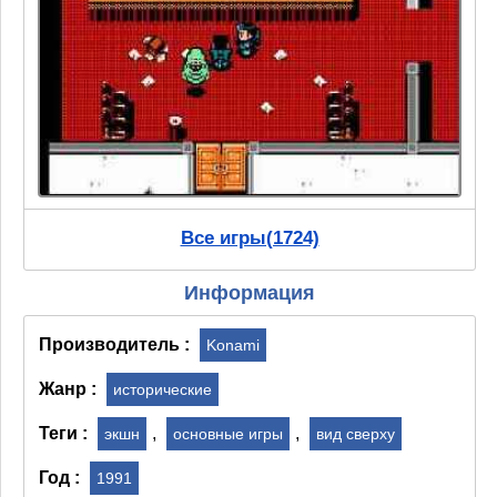
Все игры(1724)
Информация
Производитель :
Konami
Жанр :
исторические
Теги :
,
,
экшн
основные игры
вид сверху
Год :
1991