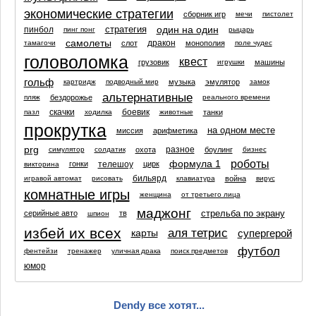
экономические стратегии
сборник игр
мечи
пистолет
один на один
стратегия
пинбол
пинг понг
рыцарь
самолеты
дракон
слот
монополия
тамагочи
поле чудес
головоломка
квест
грузовик
машины
игрушки
гольф
музыка
эмулятор
картридж
подводный мир
замок
альтернативные
бездорожье
пляж
реального времени
скачки
боевик
танки
пазл
ходилка
животные
прокрутка
на одном месте
миссия
арифметика
prg
разное
охота
боулинг
симулятор
солдатик
бизнес
роботы
формула 1
телешоу
гонки
цирк
викторина
бильярд
война
игравой автомат
рисовать
клавиатура
вирус
комнатные игры
женщина
от третьего лица
маджонг
стрельба по экрану
серийные авто
тв
шпион
избей их всех
аля тетрис
карты
супергерой
футбол
фентейзи
тренажер
уличная драка
поиск предметов
юмор
Dendy все хотят...