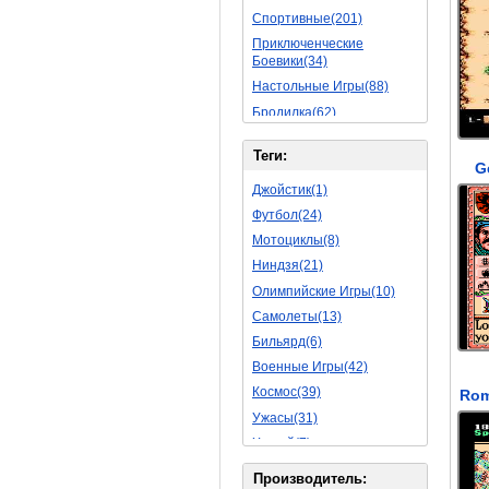
Спортивные(201)
Приключенческие
Боевики(34)
Настольные Игры(88)
Бродилка(62)
Стратегии(77)
Теги:
Боевые RPG(50)
G
Симуляторы(31)
Джойстик(1)
Леталки(24)
Футбол(24)
Симуляторы Жизни(76)
Мотоциклы(8)
Уникальный(29)
Ниндзя(21)
Логические Игры(35)
Олимпийские Игры(10)
Азартные(45)
Самолеты(13)
Ролевые Игры(176)
Бильярд(6)
Боевик(10)
Военные Игры(42)
Головоломка(11)
Космос(39)
Rpg(14)
Ужасы(31)
Пошаговые Игры(22)
Хоккей(7)
Пазлы(82)
Вертолет(13)
Производитель: