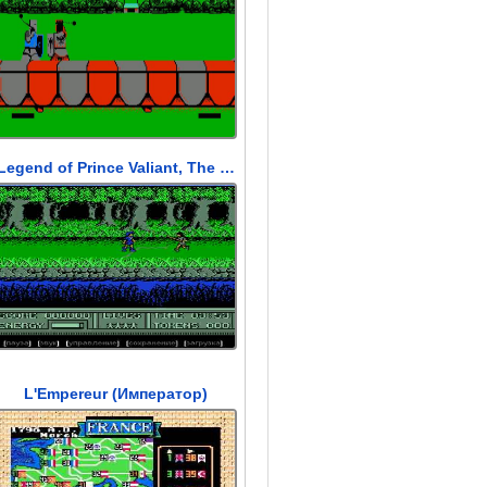
Legend of Prince Valiant, The (Легенда о Принце Валиант)
L'Empereur (Император)