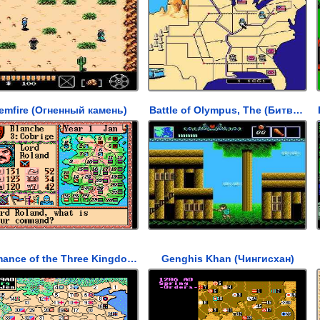
emfire (Огненный камень)
Battle of Olympus, The (Битва Олимпа)
Romance of the Three Kingdoms II (Романс о Троецарствие II)
Genghis Khan (Чингисхан)