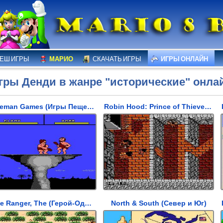
ЕШ ИГРЫ
МАРИО
СКАЧАТЬ ИГРЫ
ИГРЫ ОНЛАЙН
гры Денди в жанре "исторические" онла
Caveman Games (Игры Пещерных людей)
Robin Hood: Prince of Thieves (Робин Гуд: Принц воров)
Lone Ranger, The (Герой-Одиночка)
North & South (Север и Юг)