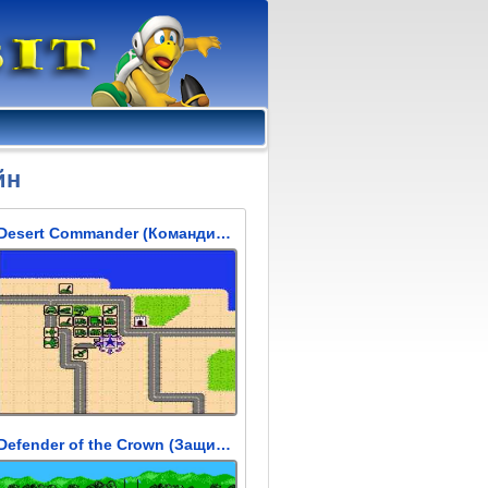
йн
Desert Commander (Командир Пустыни)
Defender of the Crown (Защитник Короны)