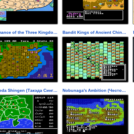
Romance of the Three Kingdoms (Романс о Троецарствие)
Bandit Kings of Ancient China (Король Бандитов Древнего Китая)
Takeda Shingen (Такэда Сингэн)
Nobunaga's Ambition (Честолюбие Нобунага)