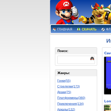
ГЛАВНАЯ
СКАЧАТЬ
ФЛ
И
Поиск:
Жанры:
Гонки(55)
Стрелялки(173)
Драки(75)
Платформеры(360)
Приключения(134)
Аркады(132)