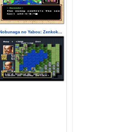
Nobunaga no Yabou: Zenkokuban (Нобунада)