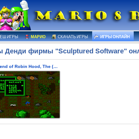
ЕШ ИГРЫ
МАРИО
СКАЧАТЬ ИГРЫ
ИГРЫ ОНЛАЙН
ы Денди фирмы "Sculptured Software" он
Legend of Robin Hood, The (Легенда о Робин Гуде)