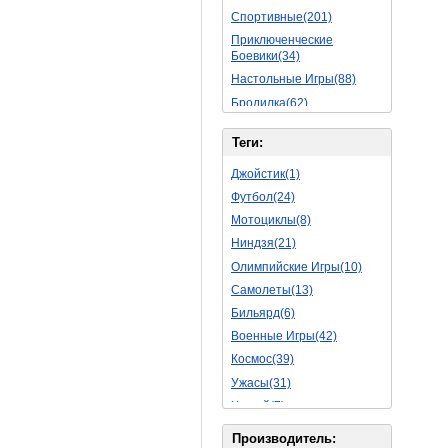
Спортивные(201)
Приключенческие
Боевики(34)
Настольные Игры(88)
Бродилка(62)
Стратегии(77)
Теги:
Боевые RPG(50)
Симуляторы(31)
Джойстик(1)
Леталки(24)
Футбол(24)
Симуляторы Жизни(76)
Мотоциклы(8)
Уникальный(29)
Ниндзя(21)
Логические Игры(35)
Олимпийские Игры(10)
Азартные(45)
Самолеты(13)
Ролевые Игры(176)
Бильярд(6)
Боевик(10)
Военные Игры(42)
Головоломка(11)
Космос(39)
Rpg(14)
Ужасы(31)
Пошаговые Игры(22)
Хоккей(7)
Пазлы(82)
Вертолет(13)
Производитель: