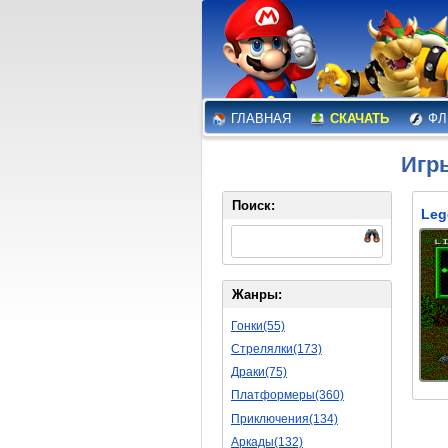
ГЛАВНАЯ
СКАЧАТЬ
ФЛ
Игр
Поиск:
Жанры:
Гонки(55)
Стрелялки(173)
Драки(75)
Платформеры(360)
Приключения(134)
Аркады(132)