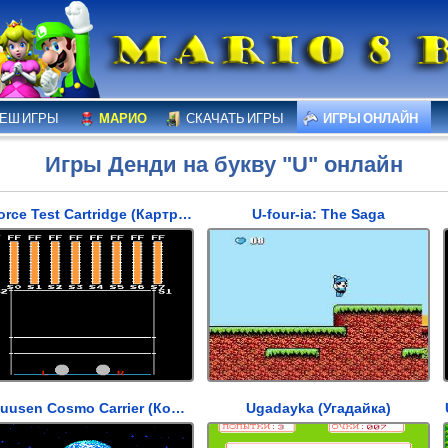
ЕШ ИГРЫ
МАРИО
СКАЧАТЬ ИГРЫ
ИГРЫ ОНЛАЙН
Игры Денди на букву "U" онлайн
U-Force Test Cartridge (Картридж для проверки работы специального устройства для NES)
U-four-ia: The Saga
Uchuusen Cosmo Carrier (Космический перевозчик)
Ugadayka (Угадайка)