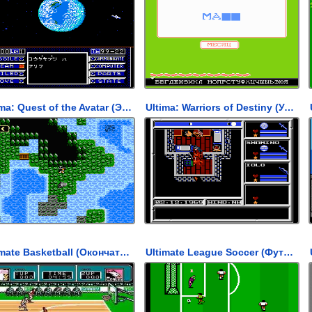
Ultima: Quest of the Avatar (Эпоха Просвещения)
Ultima: Warriors of Destiny (УЛЬТИМА - ВОИНЫ СУДЬБЫ)
Ultimate Basketball (Окончательный Баскетбол)
Ultimate League Soccer (Футбольная Лига)