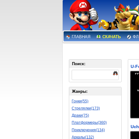
ГЛАВНАЯ
СКАЧАТЬ
ФЛ
Поиск:
Жанры:
Гонки(55)
Стрелялки(173)
Драки(75)
Платформеры(360)
Приключения(134)
Аркады(132)