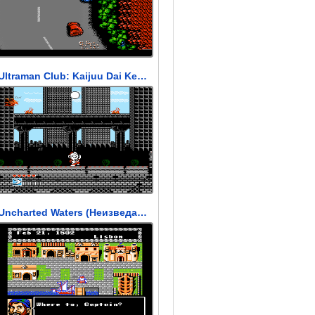
Ultraman Club: Kaijuu Dai Kessen!! (Клуб Ультраман)
Uncharted Waters (Неизведанные моря)