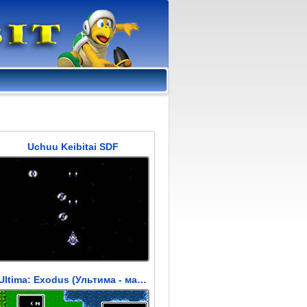
Uchuu Keibitai SDF
Ultima: Exodus (Ультима - массовое движение)