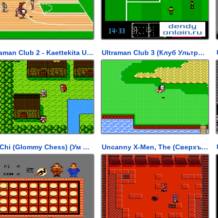
Ultraman Club 2 - Kaettekita Ultraman Club (Клуб Ультрамэн 2)
Ultraman Club 3 (Клуб Ультрамэн 3)
Um Chi (Glommy Chess) (Ум Чи)
Uncanny X-Men, The (Сверхъестественный Человек Икс)