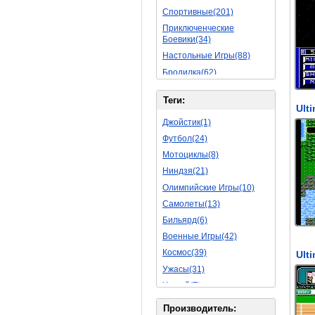
Спортивные(201)
Приключенческие
Боевики(34)
Настольные Игры(88)
Бродилка(62)
Стратегии(77)
Теги:
Боевые RPG(50)
Симуляторы(31)
Джойстик(1)
Леталки(24)
Футбол(24)
Симуляторы Жизни(76)
Мотоциклы(8)
Уникальный(29)
Ниндзя(21)
Логические Игры(35)
Олимпийские Игры(10)
Азартные(45)
Самолеты(13)
Ролевые Игры(176)
Бильярд(6)
Боевик(10)
Военные Игры(42)
Головоломка(11)
Космос(39)
Rpg(14)
Ужасы(31)
Пошаговые Игры(22)
Хоккей(7)
Пазлы(82)
Вертолет(13)
Производитель: