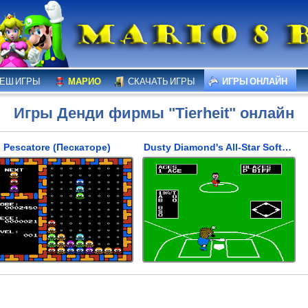
ЕШ ИГРЫ
МАРИО
СКАЧАТЬ ИГРЫ
ИГРЫ ОНЛАЙН
Игры Денди фирмы "Tierheit" онлайн
Pescatore (Пескаторе)
Dusty Diamond's All-Star Softball (Пыльный алмаз - Звездный софтбол)