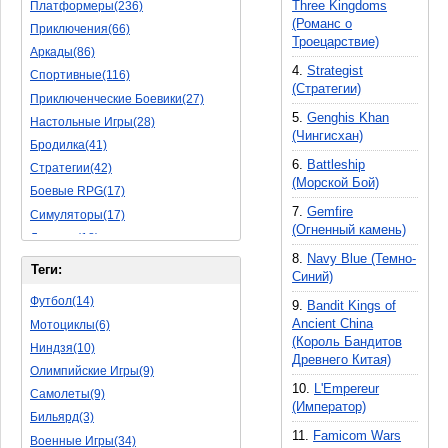
Three Kingdoms
Платформеры(236)
(Романс о
Приключения(66)
Троецарствие)
Аркады(86)
4.
Strategist
Спортивные(116)
(Стратегии)
Приключенческие Боевики(27)
5.
Genghis Khan
Настольные Игры(28)
(Чингисхан)
Бродилка(41)
6.
Battleship
Стратегии(42)
(Морской Бой)
Боевые RPG(17)
7.
Gemfire
Симуляторы(17)
(Огненный камень)
Леталки(18)
8.
Navy Blue (Темно-
Симуляторы Жизни(40)
Теги:
Синий)
Уникальный(11)
Футбол(14)
9.
Bandit Kings of
Логические Игры(18)
Ancient China
Мотоциклы(6)
Азартные(15)
(Король Бандитов
Ниндзя(10)
Ролевые Игры(62)
Древнего Китая)
Олимпийские Игры(9)
Боевик(8)
10.
L'Empereur
Самолеты(9)
Головоломка(5)
(Император)
Бильярд(3)
Rpg(3)
11.
Famicom Wars
Военные Игры(34)
Пошаговые Игры(15)