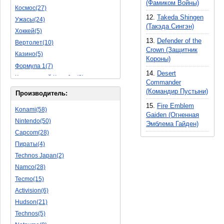
(Фамиком Войны)
Космос(27)
Пазлы(56)
12.
Takeda Shingen
Ужасы(24)
Исторические(16)
(Такэда Сингэн)
Хоккей(5)
Обучающие(5)
13.
Defender of the
Вертолет(10)
Crown (Защитник
Казино(5)
Короны)
Формула 1(7)
14.
Desert
Космический Корабль(9)
Commander
Баскетбол(10)
(Командир Пустыни)
Производитель:
Космическая Стрелялка(9)
15.
Fire Emblem
Konami(58)
Мультфильм(20)
Gaiden (Огненная
Nintendo(50)
Эмблема Гайден)
Роботы(15)
Capcom(28)
Дебильные(1)
Пираты(4)
2D(164)
Technos Japan(2)
На Русском Языке(11)
Namco(28)
Бокс(6)
Tecmo(15)
Карате(11)
Activision(6)
Избей Их Всех(22)
Hudson(21)
Мотокросс(4)
Technos(5)
Реслинг(10)