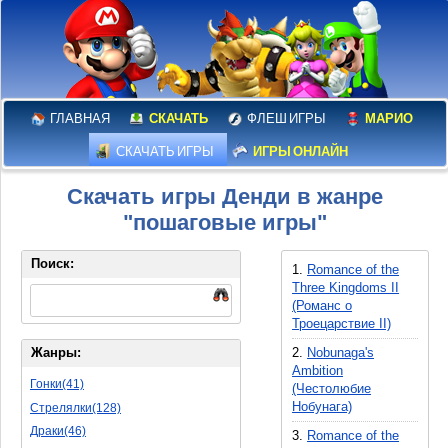
ГЛАВНАЯ
СКАЧАТЬ
ФЛЕШ ИГРЫ
МАРИО
СКАЧАТЬ ИГРЫ
ИГРЫ ОНЛАЙН
Скачать игры Денди в жанре
"пошаговые игры"
Поиск:
1.
Romance of the
Three Kingdoms II
(Романс о
Троецарствие II)
2.
Nobunaga's
Жанры:
Ambition
Гонки(41)
(Честолюбие
Нобунага)
Стрелялки(128)
Драки(46)
3.
Romance of the